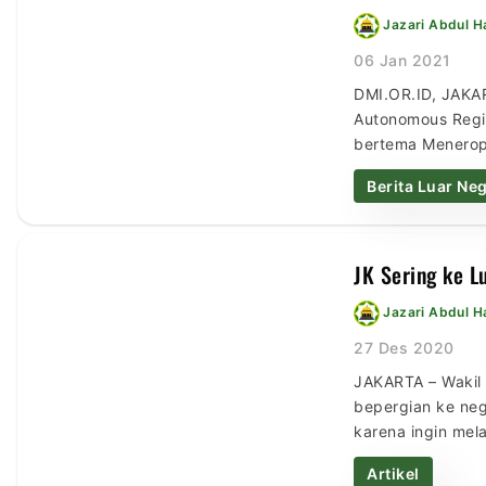
Jazari Abdul 
06 Jan 2021
DMI.OR.ID, JAKAR
Autonomous Regio
bertema Meneropo
daring internasi
Berita Luar Neg
Masjid […]
JK Sering ke L
Jazari Abdul 
27 Des 2020
JAKARTA – Wakil
bepergian ke neg
karena ingin me
mengapa saya ha
Artikel