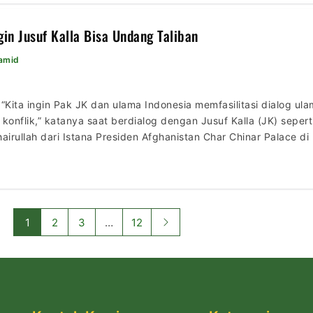
gin Jusuf Kalla Bisa Undang Taliban
Hamid
 “Kita ingin Pak JK dan ulama Indonesia memfasilitasi dialog ul
 konflik,” katanya saat berdialog dengan Jusuf Kalla (JK) sepe
airullah dari Istana Presiden Afghanistan Char Chinar Palace d
i perbedaan di antara faksi di Afghanistan […]
1
2
3
…
12