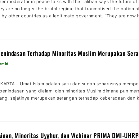
er moderator in peace talks with the Taliban says the future of
y are no longer the brutal regime that traumatised the nation at
by other countries as a legitimate government. “They are now h
enindasan Terhadap Minoritas Muslim Merupakan Serang
Hamid
ARTA – Umat Islam adalah satu dan sudah seharusnya memper
penindasan yang dialami oleh minoritas Muslim dimana pun mer
iang, sejatinya merupakan serangan terhadap keberadaan dan 
a. Berdsarkan pantauan NEWSCOM.ID, Ketua Umum Pimpinan Pus
Dewan […]
siaan, Minoritas Uyghur, dan Webinar PRIMA DMI-UHRP