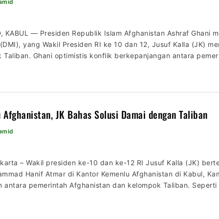
Hamid
, KABUL — Presiden Republik Islam Afghanistan Ashraf Ghani 
 (DMI), yang Wakil Presiden RI ke 10 dan 12, Jusuf Kalla (JK) m
Taliban. Ghani optimistis konflik berkepanjangan antara peme
 akan segera berakhir. Hal itu disampaikan Ghani ketika bert
Afghanistan, JK Bahas Solusi Damai dengan Taliban
Hamid
karta – Wakil presiden ke-10 dan ke-12 RI Jusuf Kalla (JK) ber
mmad Hanif Atmar di Kantor Kemenlu Afghanistan di Kabul, K
n antara pemerintah Afghanistan dan kelompok Taliban. Seperti 
rapannya kepada JK supaya pemerintah Indonesia terus memb