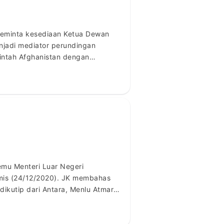
meminta kesediaan Ketua Dewan
enjadi mediator perundingan
rintah Afghanistan dengan
emu JK untuk membahas […]
temu Menteri Luar Negeri
amis (24/12/2020). JK membahas
dikutip dari Antara, Menlu Atmar
eri dukungan kepada […]