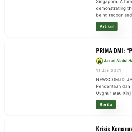
Singapore: A form
demonstrating the
being recognised 
from […]
Artikel
PRIMA DMI: “P
Jazari Abdul 
11 Jan 2021
NEWSCOM.ID, JAK
Penderitaan dan 
Uyghur atau Xinj
Islam yang Muli
Berita
Masjid (PRIMA) 
Krisis Kemanu