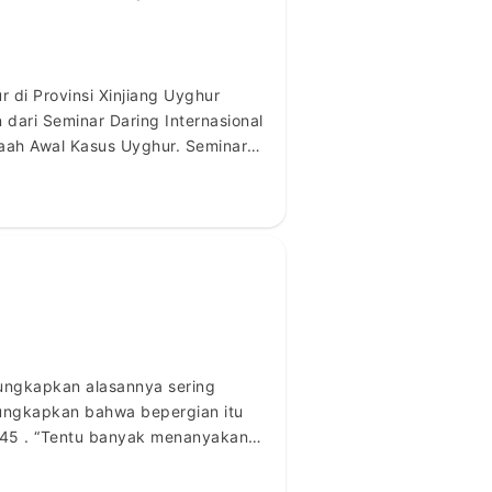
 di Provinsi Xinjiang Uyghur
dari Seminar Daring Internasional
aah Awal Kasus Uyghur. Seminar
an Remaja Masjid (PRIMA) Dewan
ungkapkan alasannya sering
gungkapkan bahwa bepergian itu
45 . “Tentu banyak menanyakan
[…]