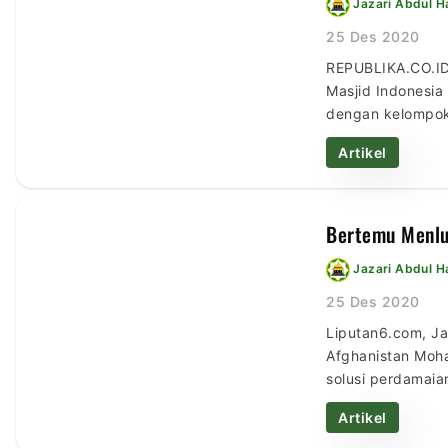
Jazari Abdul 
25 Des 2020
REPUBLIKA.CO.ID
Masjid Indonesia
dengan kelompok 
kelompok Taliban
Artikel
Bertemu Menlu 
Jazari Abdul 
25 Des 2020
Liputan6.com, Ja
Afghanistan Moha
solusi perdamaia
menyampaikan ha
Artikel