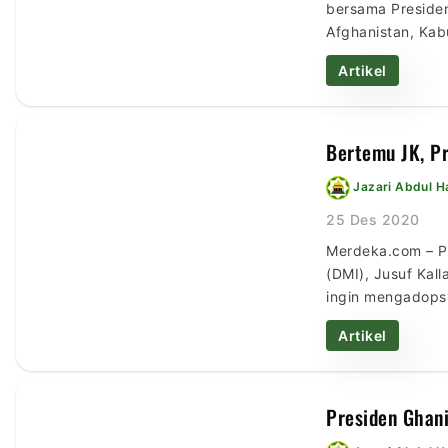
bersama Presiden
Afghanistan, Kab
perundingan peme
Artikel
https://republik
Bertemu JK, Pr
Jazari Abdul 
25 Des 2020
Merdeka.com – Pr
(DMI), Jusuf Kal
ingin mengadopsi 
aktivitas sosial.
Artikel
Presiden Ghani