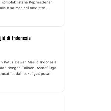
, Komplek Istana Kepresidenan
lla bisa menjadi mediator
i Afganistan. Sumber :
den-afghanistan
id di Indonesia
an Ketua Dewan Masjid Indonesia
stan dengan Taliban, Ashraf juga
 pusat ibadah sekaligus pusat