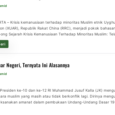
Hamid
TA – Krisis kemanusiaan terhadap minoritas Muslim etnik Uyghur
n (XUAR), Republik Rakat China (RRC), menjadi pokok bahasan 
ng Sejarah Krisis Kemanusiaan Terhadap Minoritas Muslim: Tel
onal ini diselenggarakan pada Sabtu (19/12/20) oleh Perhimpun
eri
uar Negeri, Ternyata Ini Alasannya
Hamid
 Presiden ke-10 dan ke-12 RI Muhammad Jusuf Kalla (JK) meng
ara muslim yang masih atau tidak berkonflik lagi. Dirinya men
laksanakan amanat dalam pembukaan Undang-Undang Dasar 19
rus ke Afghanistan dan mungkin minggu depan ke tempat lain 