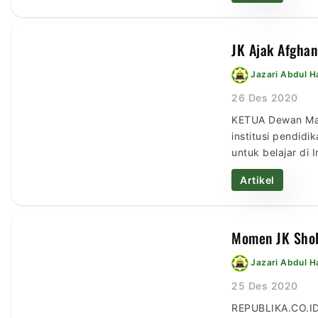
JK Ajak Afghan
Jazari Abdul 
26 Des 2020
KETUA Dewan Masj
institusi pendid
untuk belajar di
pengetahuan meng
Artikel
Momen JK Shol
Jazari Abdul 
25 Des 2020
REPUBLIKA.CO.ID