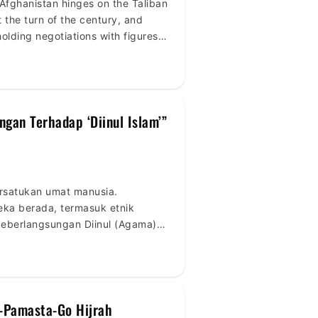
 Afghanistan hinges on the Taliban
 the turn of the century, and
olding negotiations with figures
an Terhadap ‘Diinul Islam’”
satukan umat manusia.
eka berada, termasuk etnik
keberlangsungan Diinul (Agama)
at (PP) Perhimpunan Remaja
-Pamasta-Go Hijrah