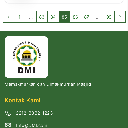
dengan para u’lama dan berbagai organisasi
kemasyarakatan (Ormas) Islam yang ada di Kota
Nabire. “Kegiatan ini diselenggarakan oleh Panita
1
…
83
84
85
86
87
…
99
Peringatan Hari-Hari Besar Islam […]
Memakmurkan dan Dimakmurkan Masjid
Kontak Kami
2212-3332-1223
Info@DMI.com