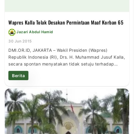
Wapres Kalla Tolak Desakan Permintaan Maaf Korban 65
Jazari Abdul Hamid
30 Jun 2015
DMI.OR.ID, JAKARTA – Wakil Presiden (Wapres)
Republik Indonesia (RI), Drs. H. Muhammad Jusuf Kalla,
secara spontan menyatakan tidak setuju terhadap
munculnya desakan permintaan maaf oleh pemerintah
Berita
kepada korban peristiwa 1965 karena memiliki efek
terhadap hukum. Ketua Bidang Sarana Hukum dan
Waqaf Pimpinan Pusat (PP) Dewan Masjid Indonesia
(DMI), Drs. H. Muhammad Natsir Zubaidi, menyatakan
hal […]