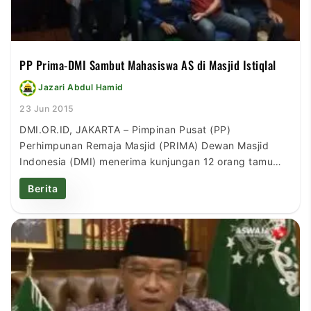
PP Prima-DMI Sambut Mahasiswa AS di Masjid Istiqlal
Jazari Abdul Hamid
23 Jun 2015
DMI.OR.ID, JAKARTA – Pimpinan Pusat (PP)
Perhimpunan Remaja Masjid (PRIMA) Dewan Masjid
Indonesia (DMI) menerima kunjungan 12 orang tamu
mahasiswa dan tiga orang pembina dari Amerika
Berita
Serikat (AS), pada Ahad (21/6) di Masjid Istiqlal,
Jakarta. Mereka sengaja datang ke Indonesia untuk
menemui pengurus PP PRIMA-DMI sekaligus
berkunjung ke masjid terbesar di Asia Tenggara ini
guna […]