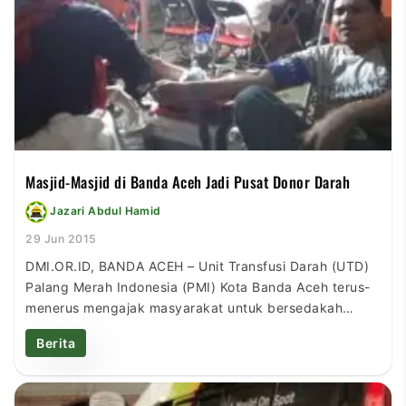
Masjid-Masjid di Banda Aceh Jadi Pusat Donor Darah
Jazari Abdul Hamid
29 Jun 2015
DMI.OR.ID, BANDA ACEH – Unit Transfusi Darah (UTD)
Palang Merah Indonesia (PMI) Kota Banda Aceh terus-
menerus mengajak masyarakat untuk bersedakah
darah atau donor darah selama bulan Ramadhan 1436
Berita
Hijriah ini. Hal ini bertujuan untuk mengantisipasi
kebutuhan darah selama Ramadhan hingga Hari Raya
Idul Fitri 1436 H di kota Banda Aceh. Seperti dilansir