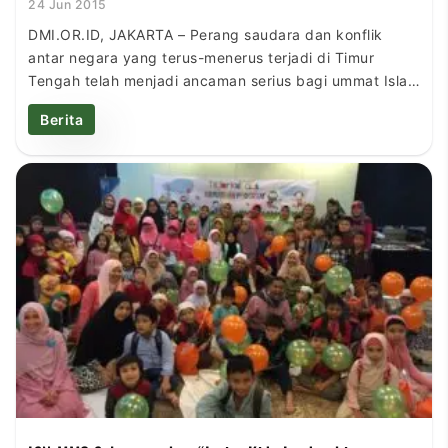
24 Jun 2015
DMI.OR.ID, JAKARTA – Perang saudara dan konflik
antar negara yang terus-menerus terjadi di Timur
Tengah telah menjadi ancaman serius bagi ummat Islam
di kawasan itu, bahkan di seluruh dunia. Lihat saja
Berita
korban tewas di Iraq yang sudah mencapai 850 ribu
jiwa akibat konflik, pasca vonis mati Presiden Sadddam
Hussein. Ketua Umum Pengurus Besar Nahdlatul Ulama
[…]