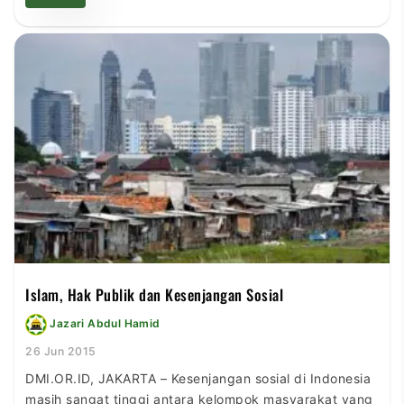
Pasalnya, kini tersedia masjid portable atau Mobile
Masjid yang bisa berpindah-pindah lokasi. Mobile
Masjid merupakan inovasi baru dalam melayani warga
kota Bandung untuk mendirikan ibadah sholat. […]
Islam, Hak Publik dan Kesenjangan Sosial
Jazari Abdul Hamid
26 Jun 2015
DMI.OR.ID, JAKARTA – Kesenjangan sosial di Indonesia
masih sangat tinggi antara kelompok masyarakat yang