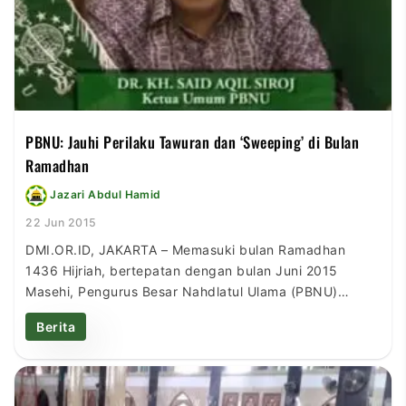
PBNU: Jauhi Perilaku Tawuran dan ‘Sweeping’ di Bulan
Ramadhan
Jazari Abdul Hamid
22 Jun 2015
DMI.OR.ID, JAKARTA – Memasuki bulan Ramadhan
1436 Hijriah, bertepatan dengan bulan Juni 2015
Masehi, Pengurus Besar Nahdlatul Ulama (PBNU)
mengimbau kepada seluruh masyarakat Indonesia,
Berita
khususnya ummat Islam, untuk mencegah perilaku
tawuran dan sweeping (pemeriksaan ilegal). Dalam
rilisnya kepada DMI.OR.ID Ketua Umum PBNU, Prof. Dr.
KH. Said Aqil Siradj, MA, menyatakan bulan Ramadhan