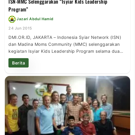
ISN-MMC Selenggarakan “Isyiar Kids Leadership
Program”
Jazari Abdul Hamid
24 Jun 2015
DMI.OR.ID, JAKARTA – Indonesia Syiar Network (ISN)
dan Madina Moms Community (MMC) selenggarakan
kegiatan Isyiar Kids Leadership Program selama dua
hari, Selasa (23/6) hingga Rabu (24/6), bertepatan
Berita
dengan bulan Ramadhan 1436 Hijriah di Hotel Best
Western, Jakarta. Kegiatan yang mengkombinasikan
pelatihan kepemimpinan dengan nilai-nilai Islam yang
bersumber dari Al-Quran dan Al-Hadits ini diikuti oleh
63 […]