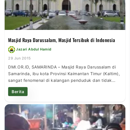
Masjid Raya Darussalam, Masjid Tersibuk di Indonesia
Jazari Abdul Hamid
29 Jun 2015
DMI.OR.ID, SAMARINDA – Masjid Raya Darussalam di
Samarinda, ibu kota Provinsi Kaimantan Timur (Kaltim),
sangat fenomenal di kalangan penduduk dan tidak
pernah sepi dari aktivitas syiar dan dakwah Islam.
Berita
Sangat wajar jika Masjid Darussalam berhasil meraih
Peringkat Satu Nasional Bidang Imarah atau masjid
paling makmur dengan berbagai kegiatan Islami pada
2014 silam. Masjid ini berlokasi […]