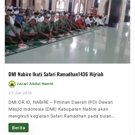
sebagai momentum yang tepat […]
DMI Nabire Ikuti Safari Ramadhan1436 Hijriah
Jazari Abdul Hamid
22 Jun 2015
DMI.OR.ID, NABIRE – Piminan Daerah (PD) Dewan
Masjid Indonesia (DMI) Kabupaten Nabire akan
mengikuti kegiatan Safari Ramadhan pada bulan
Ramadhan 1436 Hijriah, bertepatan dengan Juni 2015
Berita
Masehi. Dalam kegiatan ini, DMI akan bekerjasama