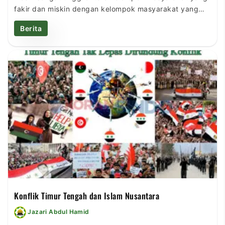
fakir dan miskin dengan kelompok masyarakat yang
kaya dan mampu. Akibatnya, keadilan sosial belum
Berita
dirasakan secara merata oleh seluruh rakyat Indonesia,
melainkan untuk orang per orang saja. Ketua Umum
(Ketum) Pengurus Besar Nahdlatul Ulama (PBNU), Prof.
Dr. KH. Said Aqil Siradj, […]
Konflik Timur Tengah dan Islam Nusantara
Jazari Abdul Hamid