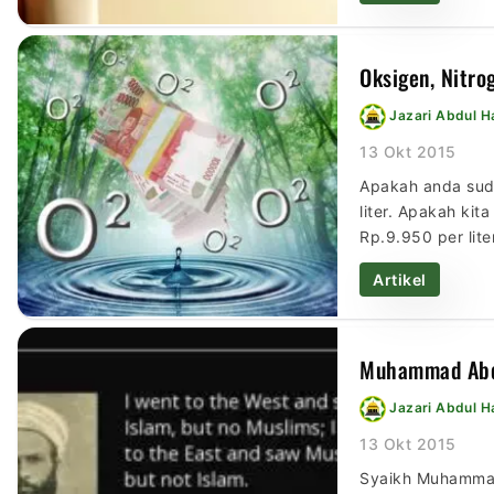
Oksigen, Nitro
Jazari Abdul 
13 Okt 2015
Apakah anda suda
liter. Apakah ki
Rp.9.950 per lit
liter nitrogen? 
Artikel
Muhammad Abdu
Jazari Abdul 
13 Okt 2015
Syaikh Muhammad