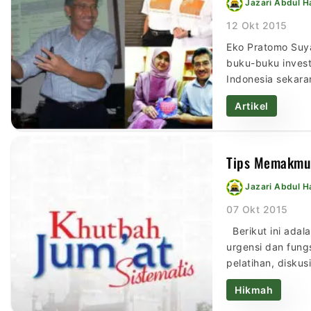
Jazari Abdul 
12 Okt 2015
Eko Pratomo Suyat
buku-buku invest
Indonesia sekaran
tergolong miliad
Artikel
Tips Memakmur
Jazari Abdul 
07 Okt 2015
Berikut ini ada
urgensi dan fungs
pelatihan, disk
yang dilanjutkan
Hikmah
menyebabkan ti