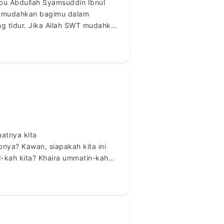
Abu Abdullah Syamsuddin Ibnul
T) mudahkan bagimu dalam
 tidur. Jika Allah SWT mudahkan
ang tidak bepuasa dengan
atnya kita
nya? Kawan, siapakah kita ini
-kah kita? Khaira ummatin-kah
 Hanya budak-budak perut dan