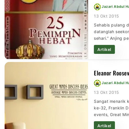
Jazari Abdul 
13 Okt 2015
Sehabis pulang d
datanglah seekor
sehari.” Anjing 
ingin istirahat d
Artikel
Eleanor Roosev
Jazari Abdul 
13 Okt 2015
Sangat menarik ke
ke-32, Franklin 
events, Great Mi
peristiwa dan Pi
Artikel
pikiran sedang a