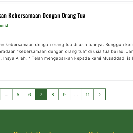
akan Kebersamaan Dengan Orang Tua
Hamid
an kebersamaan dengan orang tua di usia tuanya. Sungguh ke
adaan “kebersamaan dengan orang tua” di usia tua beliau. Jang
 Insya Allah. * Telah mengabarkan kepada kami Musaddad, ia
il bin Ibrahim, ia berkata telah mengabarkan kepada kami Ziya
…
5
6
7
8
9
…
11