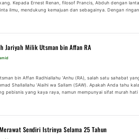
kang. Kepada Ernest Renan, filosof Prancis, Abduh dengan la
 cinta ilmu, mendukung kemajuan dan sebagainya. Dengan ringa
mengatakan : “Saya tahu persis kehebatan semua nilai Islam […]
 Jariyah Milik Utsman bin Affan RA
Hamid
 Utsman bin Affan Radhiallahu ‘Anhu (RA), salah satu sahabat y
mad Shallallahu ‘Alaihi wa Sallam (SAW). Apakah Anda tahu kal
ng pebisnis yang kaya raya, namun mempunyai sifat murah hati
 sampai saat ini memiliki rekening di salah satu […]
 Merawat Sendiri Istrinya Selama 25 Tahun