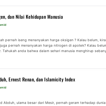
gen, dan Nilai Kehidupan Manusia
Hamid
h pernah iseng menanyakan harga oksigen ? Kalau belum, kira
ta juga pernah menanyakan harga nitrogen di apotek? Kalau belum
er. Tahukah anda bahwa dalam sehari manusia menghirup sebany
Kalau dihitung harganya, maka 2,880 x Rp 25.000 = Rp 72.000.00
h, Ernest Renan, dan Islamicity Index
Hamid
 Abduh, ulama besar dari Mesir, pernah geram terhadap duni