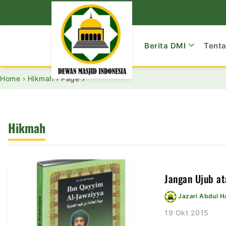
Berita DMI
Tent
Home
›
Hikmah
›
Page 7
Hikmah
Jangan Ujub at
Jazari Abdul 
19 Okt 2015