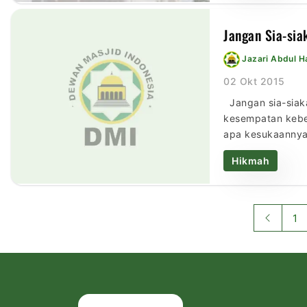
Jangan Sia-si
Jazari Abdul 
02 Okt 2015
Jangan sia-siak
kesempatan keber
apa kesukaannya.
kepada kami Isma
Hikmah
1