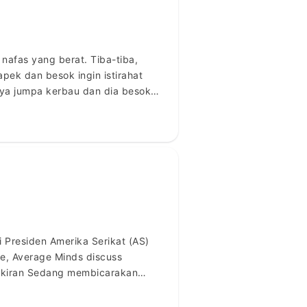
nafas yang berat. Tiba-tiba,
pek dan besok ingin istirahat
saya jumpa kerbau dan dia besok
i Presiden Amerika Serikat (AS)
le, Average Minds discuss
 Pikiran Sedang membicarakan
kecil akan menghasilkan gosip,