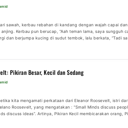
Hamid
ari sawah, kerbau rebahan di kandang dengan wajah capai dan 
 anjing. Kerbau pun berucap, “Aah teman lama, saya sungguh ca
pergi dan berjumpa kucing di sudut tembok, lalu berkata, “Tadi 
ahulu. Sudah sepantasnya, […]
elt: Pikiran Besar, Kecil dan Sedang
Hamid
tika kita mengamati perkataan dari Eleanor Roosevelt, istri dar
Delano Roosevelt, yang mengatakan : “Small Minds discuss peop
nds discuss ideas”. Artinya, Pikiran Kecil membicarakan orang,
kiran Besar membicarakan gagasan. “Sebagai akibatnya, pikiran 
kan menghasilkan pengetahuan, […]