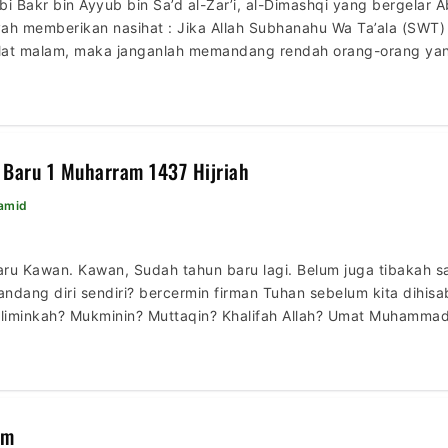
 Bakr bin Ayyub bin Sa’d al-Zar’i, al-Dimashqi yang bergelar 
yah memberikan nasihat : Jika Allah Subhanahu Wa Ta’ala (SW
lat malam, maka janganlah memandang rendah orang-orang yang
laksanakan puasa, maka janganlah memandang orang-orang y
lekan. […]
 Baru 1 Muharram 1437 Hijriah
Hamid
ru Kawan. Kawan, Sudah tahun baru lagi. Belum juga tibakah sa
ang diri sendiri? bercermin firman Tuhan sebelum kita dihisab
liminkah? Mukminin? Muttaqin? Khalifah Allah? Umat Muhammad
sama saja dengan makhluk lain? atau bahkan lebih rendah lagi?
a kepada Allah […]
am