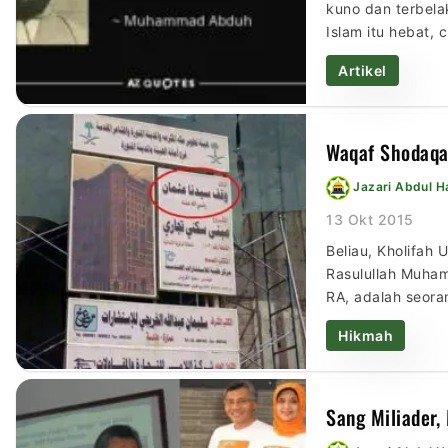
kuno dan terbela
Islam itu hebat,
dunia Timur itu 
Artikel
Waqaf Shodaqah
Jazari Abdul 
13 Okt 2015
Beliau, Kholifah
Rasulullah Muham
RA, adalah seora
radhiallahu ‘anhu
Hikmah
Sang Miliader,