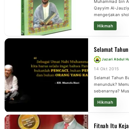
Muhammad bin Abi
Qayyim Al-Jauzi
mengerjakan sho
bagimu dalam me
Hikmah
tatapan menyepe
Selamat Tahun
Jazari Abdul 
14 Okt 2015
Selamat Tahun Ba
menunduk? Memand
sebenarnya? Mus
kita? atau kita 
Hikmah
kelamin. Iman kit
Fitnah Itu Kej