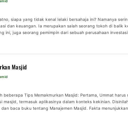
Hamid
no, siapa yang tidak kenal lelaki bersahaja ini? Namanya sering 
asi dan keuangan. Ia merupakan salah seorang tokoh di balik k
g ini, juga seorang pemimpin dari sebuah perusahaan investasi 
er. Dalam posisinya seperti sekarang, mungkin […]
kan Masjid
Hamid
lah beberapa Tips Memakmurkan Masjid: Pertama, Ummat harus
i masjid, termasuk aplikasinya dalam konteks kekinian. Disinil
usi dan baca buku tentang Manajemen Masjid. Fakta menunjuk
 dengan perbedaan pendapat, apalagi pada pengurus jamaah ya
dak makmurnya […]