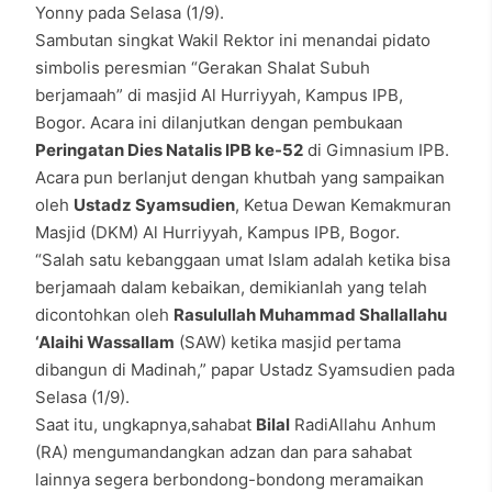
Yonny pada Selasa (1/9).
Sambutan singkat Wakil Rektor ini menandai pidato
simbolis peresmian “Gerakan Shalat Subuh
berjamaah” di masjid Al Hurriyyah, Kampus IPB,
Bogor. Acara ini dilanjutkan dengan pembukaan
Peringatan Dies Natalis IPB ke-52
di Gimnasium IPB.
Acara pun berlanjut dengan khutbah yang sampaikan
oleh
Ustadz Syamsudien
, Ketua Dewan Kemakmuran
Masjid (DKM) Al Hurriyyah, Kampus IPB, Bogor.
“Salah satu kebanggaan umat Islam adalah ketika bisa
berjamaah dalam kebaikan, demikianlah yang telah
dicontohkan oleh
Rasulullah Muhammad Shallallahu
‘Alaihi Wassallam
(SAW) ketika masjid pertama
dibangun di Madinah,” papar Ustadz Syamsudien pada
Selasa (1/9).
Saat itu, ungkapnya,sahabat
Bilal
RadiAllahu Anhum
(RA) mengumandangkan adzan dan para sahabat
lainnya segera berbondong-bondong meramaikan