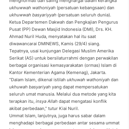
menghormati dan saling menghargai dalam kerangka
ukhuwwah wathoniyah
(persatuan kebangsaan) dan
ukhuwwah basyariyyah
(persatuan seluruh dunia).
Ketua Departemen Dakwah dan Pengkajian Pengurus
Pusat (PP) Dewan Masjid Indonesia (DMI), Drs. KH.
Ahmad Nuril Huda, menyatakan hal itu saat
diwawancarai DMINEWS, Kamis (29/4) siang.
Tepatnya, usai kunjungan Delegasi Muslim Amerika
Serikat (AS) untuk bersilaturrahmi dengan perwakilan
berbagai organisasi kemasyarakatan (ormas) Islam di
Kantor Kementerian Agama (Kemenag), Jakarta.
“Dalam Islam, dikenal istilah
ukhuwah wathoniyah
dan
ukhuwah basyariyah
yang dapat mempersatukan
seluruh umat manusia. Melalui dua metode yang kita
terapkan itu,
insya Allah
dapat mengatasi konflik
akibat perbedaan,” tutur Kiai Nuril.
Ummat Islam, lanjutnya, juga harus sabar dalam
menghadapi berbagai perbedaan antar sesama ummat