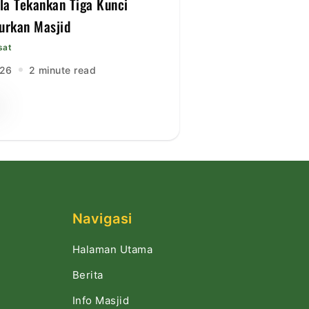
lla Tekankan Tiga Kunci
rkan Masjid
sat
026
2 minute read
Navigasi
Halaman Utama
Berita
Info Masjid