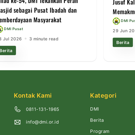
ilad ke-54, DMI Tekankan Peran
Jusuf Ka
asjid sebagai Pusat Ibadah dan
Memakmu
emberdayaan Masyarakat
DMI Pu
DMI Pusat
29 Jun 2
3 Jul 2026
3 minute read
Berita
Berita
Kontak Kami
Kategori
DMI
0811-131-1965
Berita
info@dmi.or.id
Program