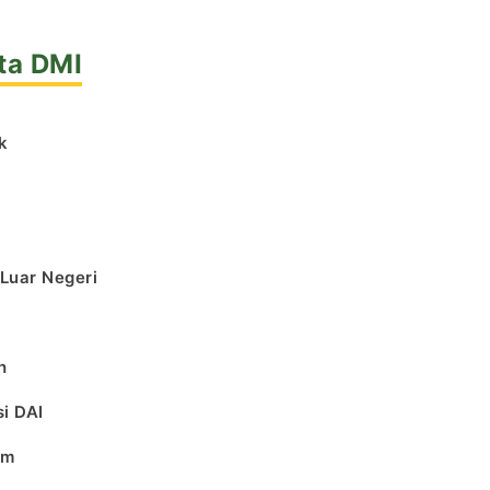
ta DMI
k
l
 Luar Negeri
h
i DAI
am