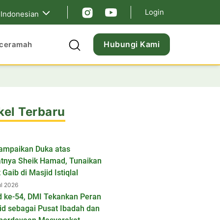
Login
Indonesian
Hubungi Kami
ceramah
kel Terbaru
ampaikan Duka atas
tnya Sheik Hamad, Tunaikan
 Gaib di Masjid Istiqlal
ul 2026
d ke-54, DMI Tekankan Peran
id sebagai Pusat Ibadah dan