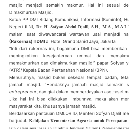
masjid menjadi semakin makmur. Hal ini sesuai 
Dimakmurkan Masjid.
Ketua PP DMI Bidang Komunikasi, Informasi (Kominfo), 
Negeri (LN),
Dr. H. Sofyan Abdul Djalil, S.H., M.A., M.A.L
malam, saat diwawancarai wartawan usai menjadi 
(Rakernas) II DMI
di Hotel Grand Sahid Jaya, Jakarta.
“Inti dari rakernas ini, bagaimana DMI bisa memberikan 
meningkatkan kesejahteraan ummat dan memakmurk
memakmurkan dan dimakmurkan masjid,” papar Sofyan ya
(ATR)/ Kepala Badan Pertanahan Nasional (BPN).
Menurutnya, masjid bukan sekedar tempat ibadah, tetap
jamaah masjid. “Hendaknya jamaah masjid semakin s
entrepreneur
, dan giat dalam memberdayakan aset-aset ma
Jika hal ini bisa dilakukan, imbuhnya, maka akan me
masyarakat kita, khususnya jamaah masjid.
Berdasarkan pantauan DMI.OR.ID, Menteri Sofyan Djalil
berjudul:
Kebijakan Kementerian Agraria untuk Percepatan 
lain dalam sesi ini ialah Direktur Jenderal (Dirjen) Penyeleng