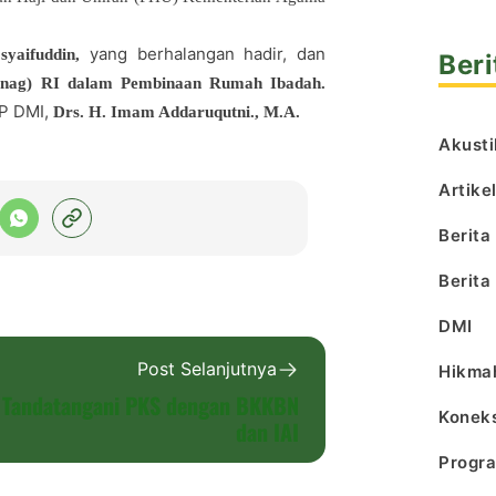
yang berhalangan hadir, dan
yaifuddin,
Beri
nag) RI dalam Pembinaan Rumah Ibadah.
PP DMI,
Drs. H. Imam Addaruqutni., M.A.
Akusti
Artike
Berita
Berita
DMI
Post Selanjutnya
Hikma
 Tandatangani PKS dengan BKKBN
Koneks
dan IAI
Progr