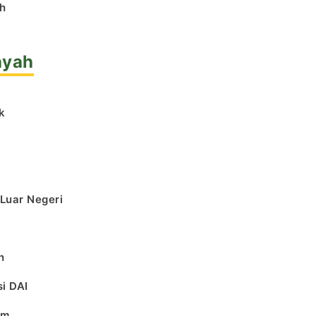
h
ayah
k
l
 Luar Negeri
h
i DAI
am