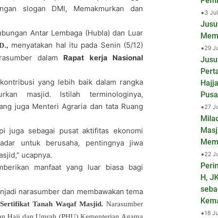
Pemb
dengan slogan DMI, Memakmurkan dan
•
3 Ju
Jusu
Hubungan Antar Lembaga (Hubla) dan Luar
Mema
menyatakan hal itu pada Senin (5/12)
.D.,
•
29 J
narasumber dalam
Rapat kerja Nasional
Jusu
Pert
kontribusi yang lebih baik dalam rangka
Hajj
an masjid. Istilah terminologinya,
Pusa
ng juga Menteri Agraria dan tata Ruang
•
27 J
Mila
Masj
i juga sebagai pusat aktifitas ekonomi
Mem
adar untuk berusaha, pentingnya jiwa
•
22 J
sjid,” ucapnya.
Peri
mberikan manfaat yang luar biasa bagi
H, J
seba
 menjadi narasumber dan membawakan tema
Kem
Sertifikat Tanah Waqaf Masjid.
Narasumber
•
18 J
garaan Haji dan Umrah (PHU) Kementerian Agama