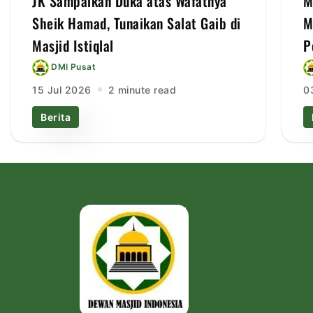
JK Sampaikan Duka atas Wafatnya
M
Sheik Hamad, Tunaikan Salat Gaib di
M
Masjid Istiqlal
P
DMI Pusat
15 Jul 2026
2 minute read
0
Berita