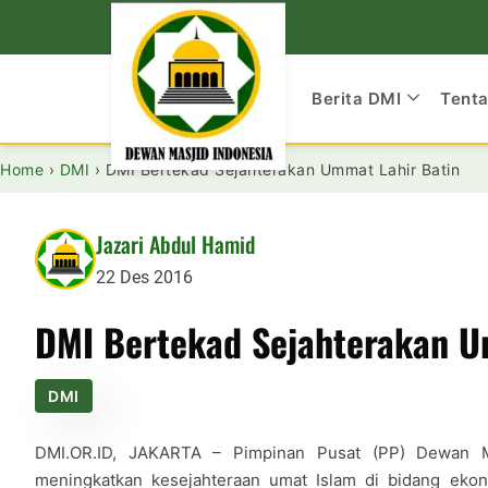
Berita DMI
Tent
Home
›
DMI
›
DMI Bertekad Sejahterakan Ummat Lahir Batin
Jazari Abdul Hamid
22 Des 2016
DMI Bertekad Sejahterakan U
DMI
DMI.OR.ID, JAKARTA – Pimpinan Pusat (PP) Dewan Ma
meningkatkan kesejahteraan umat Islam di bidang ekon