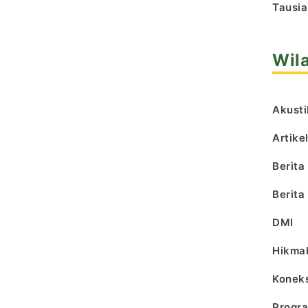
Tausia
Wil
Akusti
Artike
Berita
Berita
DMI
Hikma
Koneks
Progr