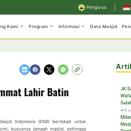
Pengurus
ang Kami
Program
Informasi
Data Masjid
Pen
Arti
mmat Lahir Batin
JK S
Wafa
Salat
•
15 J
Mila
sjid Indonesia (DMI) bertekad untuk
Masj
omi, kususnya jamaah masjid, sehingga