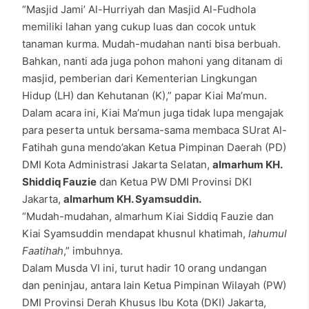
“Masjid Jami’ Al-Hurriyah dan Masjid Al-Fudhola
memiliki lahan yang cukup luas dan cocok untuk
tanaman kurma. Mudah-mudahan nanti bisa berbuah.
Bahkan, nanti ada juga pohon mahoni yang ditanam di
masjid, pemberian dari Kementerian Lingkungan
Hidup (LH) dan Kehutanan (K),” papar Kiai Ma’mun.
Dalam acara ini, Kiai Ma’mun juga tidak lupa mengajak
para peserta untuk bersama-sama membaca SUrat Al-
Fatihah guna mendo’akan Ketua Pimpinan Daerah (PD)
DMI Kota Administrasi Jakarta Selatan,
almarhum KH.
Shiddiq Fauzie
dan Ketua PW DMI Provinsi DKI
Jakarta,
almarhum KH. Syamsuddin.
“Mudah-mudahan, almarhum Kiai Siddiq Fauzie dan
Kiai Syamsuddin mendapat khusnul khatimah,
lahumul
Faatihah
,” imbuhnya.
Dalam Musda VI ini, turut hadir 10 orang undangan
dan peninjau, antara lain Ketua Pimpinan Wilayah (PW)
DMI Provinsi Derah Khusus Ibu Kota (DKI) Jakarta,