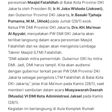
peresmian
Masjid Fatahillah
di Balai Kota Provinsi DKI
Jakarta oleh Presiden RI,
Ir. H. Joko Widodo (Jokowi)
,
dan Gubernur Provinsi DKI Jakarta,
Ir. Basuki Tjahaja
Purnama, M.M., (Ahok)
pada Jumat (29/1) esok.
Ketua PW DMI Provinsi DKI Jakarta,
Drs. KH. Ma’mun
Al Ayyubi
, menyatakan PW DMI DKI Jakarta akan
terlibat langsung dalam acara peresmian Masjid
Fatahillah dan ke depan akan mengelola Lembaga
Takmir Masjid (LTM) Fatahillah.
“DMI adalah mitra pemerintah. Gubernur DKI itu mitra
DMI. Jadi, DMI harus tampil. Kita akan audiensi
dengan gubernur terkait peran PW DMI Provinsi DKi
Jakarta sebagai pengelola LTM Fatahillah di Balai Kota
DKi Jakarta,” jelas Kiai Ma’mun pada Kamis (28/1), saat
memberi sambutan dalam acara
Musyawarah Daerah
(Musda) VI DMI Kota Administrasi Jaksel
pada Kamis
(28/1).
Kegiatan ini berlangsung di Aula Komplek Rumah