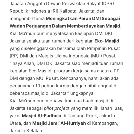
Jabatan Anggota Dewan Perwakilan Rakyat (DPR)
Republik Indonesia (RI) Kalibata, Jakarta, dan
mengambil tema
Meningkatkan Peran DMI Sebagai
Wadah Perjuangan Dalam Memberdayakan Masjid
.
Kiai Ma’mun pun menyatakann kesiapan DMI DKI
Jakarta selaku tuan rumah dari kegiatan
Eko-Masjid
yang diselenggarakan bersama oleh Pimpinan Pusat
(PP) DMI dan Majelis Ulama Indonesia (MUI) Pusat.
“Insya Allah, DMI DKI Jakarta siap menjadi tuan rumah
kegiatan Eco Masjid, program kerja sama anatara PP
DMI dengan MUI Pusat. Rencananya, nanti akan ada
penanaman 10 pohon kurma dengan bibit unggul di
beberapa masjid di Jakarta,” ungkapnya.
Kiai Ma’mun pun menawarkan dua buah masjid di
Jakarta sebagai
pilot projec
t yang memiliki lahan luas,
yakni
Masjid Al-Fudhola
di Tanjung Priok, Jakarta
Utara, dan
Masjid Jami’ Al-Hurriyah
di Kembangan,
Jakarta Selatan.