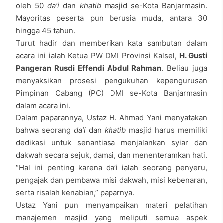
oleh 50
da’i
dan
khatib
masjid se-Kota Banjarmasin.
Mayoritas peserta pun berusia muda, antara 30
hingga 45 tahun.
Turut hadir dan memberikan kata sambutan dalam
acara ini ialah Ketua PW DMI Provinsi Kalsel,
H. Gusti
Pangeran Rusdi Effendi Abdul Rahman
. Beliau juga
menyaksikan prosesi pengukuhan kepengurusan
Pimpinan Cabang (PC) DMI se-Kota Banjarmasin
dalam acara ini.
Dalam paparannya, Ustaz H. Ahmad Yani menyatakan
bahwa seorang
da’i
dan
khatib
masjid harus memiliki
dedikasi untuk senantiasa menjalankan syiar dan
dakwah secara sejuk, damai, dan menenteramkan hati.
“Hal ini penting karena da’i ialah seorang penyeru,
pengajak dan pembawa misi dakwah, misi kebenaran,
serta risalah kenabian,” paparnya.
Ustaz Yani pun menyampaikan materi pelatihan
manajemen masjid yang meliputi semua aspek