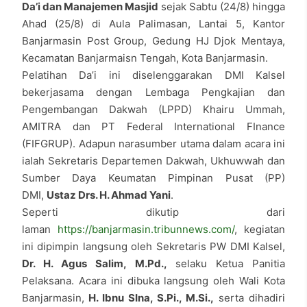
Da’i dan Manajemen Masjid
sejak Sabtu (24/8) hingga
Ahad (25/8) di Aula Palimasan, Lantai 5, Kantor
Banjarmasin Post Group, Gedung HJ Djok Mentaya,
Kecamatan Banjarmaisn Tengah, Kota Banjarmasin.
Pelatihan Da’i ini diselenggarakan DMI Kalsel
bekerjasama dengan Lembaga Pengkajian dan
Pengembangan Dakwah (LPPD) Khairu Ummah,
AMITRA dan PT Federal International FInance
(FIFGRUP). Adapun narasumber utama dalam acara ini
ialah Sekretaris Departemen Dakwah, Ukhuwwah dan
Sumber Daya Keumatan Pimpinan Pusat (PP)
DMI,
Ustaz Drs. H. Ahmad Yani
.
Seperti dikutip dari
laman
https://banjarmasin.tribunnews.com/
, kegiatan
ini dipimpin langsung oleh Sekretaris PW DMI Kalsel,
Dr. H. Agus Salim, M.Pd.,
selaku Ketua Panitia
Pelaksana. Acara ini dibuka langsung oleh Wali Kota
Banjarmasin,
H. Ibnu SIna, S.Pi., M.Si.,
serta dihadiri