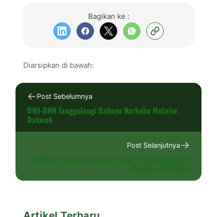
Bagikan ke :
Diarsipkan di bawah:
Post Sebelumnya
DMI-BNN Tanggulangi Bahaya Narkoba Melalui
Dakwah
Post Selanjutnya
DMI Nyatakan Perang Terhadap Penyalahgunaan
Narkoba (2-Habis)
Artikel Terbaru