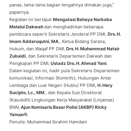
panas, lama-lama bagian tengahnya dimakan juga,”
paparnya.
Kegiatan ini bertajuk
Mengatasi Bahaya Narkoba
Melalui Dakwah
dan menghadirkan beberapa
pembicara seperti Sekretaris Jenderal PP DMI,
Drs. H.
Imam Addaruqutni, MA
., Ketua Bidang Sarana,
Hukum, dan Waqaf PP DMI,
Drs. H. Muhammad Natsir
Zubaidi
, dan Sekretaris Departemen Dakwah dan
Pengkajian PP DMI,
Ustadz Drs. H. Ahmad Yani
.
Dalam kegiatan ini, hadir pula Sekretaris Departemen
komunikasi, Informasi (Kominfo), Hubungan Antar
Lembaga dan Luar Negeri (Hublu) PP DMI,
H. Hery
Sucipto, Lc., MM
., dan Kepala Sub Direktorat
(Kasubdit) Lingkungan Kerja Masyarakat (Linjamas)
BNN,
Ajun Komisaris Besar Polisi (AKBP) Ricky
Yanuarfi
.
Penulis: Muhammad Ibrahim Hamdani