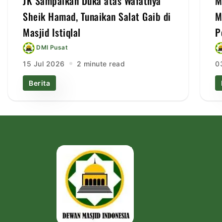
JK Sampaikan Duka atas Wafatnya
M
Sheik Hamad, Tunaikan Salat Gaib di
M
Masjid Istiqlal
P
DMI Pusat
15 Jul 2026
2 minute read
0
Berita