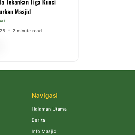
lla Tekankan Tiga Kunci
rkan Masjid
sat
026
2 minute read
Navigasi
Halaman Utama
Berita
Info Masjid