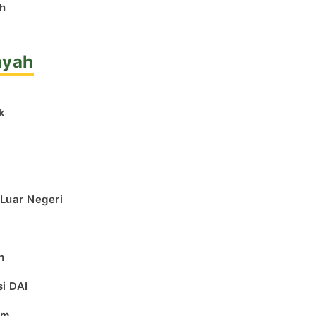
h
ayah
k
l
 Luar Negeri
h
i DAI
am