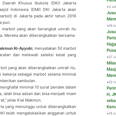
Pemb
 Daerah Khusus Ibukota (DKI) Jakarta
•
3 Ju
jid Indonesia (DMI) DKI Jakarta akan
Jusu
rbot) di Jakarta pada akhir tahun 2016
Mema
a pun.
•
29 J
0 marbot yang akan berangkat umrah itu
Jusu
rta. Mereka akan diberangkatkan bersama-
Pert
Hajj
Makmun Al-Ayyubi
, menyatakan 50 marbot
Pusa
ratan dan melewati seleksi ketat yang
•
27 J
Mila
rbot yang akan diberangkatkan umrah itu.
Masj
h bekerja sebagai marbot selama minimal
Mem
emberikan sambutan.
•
22 J
 menghafal minimal 10 surat pendek dalam
Peri
a, ialah bisa adzan dan bisa menjadi imam
H, J
at,” jelas Kiai Makmun.
seba
arta yang menunggu untuk diberangkatkan
Kem
KI telah mengalokasikan anggaran untuk
•
18 J