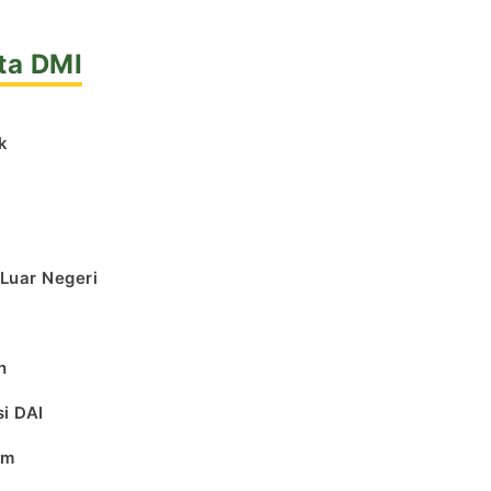
ta DMI
k
l
 Luar Negeri
h
i DAI
am