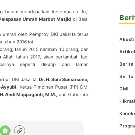
g belum mendapatkan kesempatan itu,”
Beri
Pelepasan Umrah Marbut Masjid
di Balai
an umrah oleh Pemprov DKI Jakarta terus
Akusti
a tahun 2016 ini.
orang, tahun 2015 nambah 40 orang, dan
Artike
 Allah tahun 2017, akan bertambah lagi
Berita
parnya seperti dikutip dari laman
Berita
bernur DKI Jakarta,
Dr. H. Soni Sumarsono,
-Ayyubi
, Ketua Pimpinan Pusat (PP) DMI
DMI
 H. Andi Mappaganti, M.M.,
dan Gubernur
Hikma
Koneks
Progr