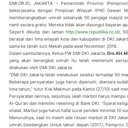
DMI.OR.ID, JAKARTA – Pemerintah Provinsi (Pemprov)
bekerjasama dengan Pimpinan Wilayah (PW) Dewan Mas
memberangkatkan umrah sebanyak 50 penjaga masjid (ma
nanti secara gratis. Mereka tidak akan dipungut bayaran ap
Seperti dikutip dari laman
http://www.republika.co.id/
, 5
berasal dari lima wilayah kota dan kabupaten di DKI Jaka
sama ke tanah suci Mekah pada awal November 2016.
Dalam sambutannya, Ketua PW DMI DKI Jakarta,
Drs. KH. 
yang akan berangkat umrah itu telah memenuhi persya
dilakukan oleh DMI DKI Jakarta.
“DMI DKI Jakarta telah melakukan seleksi terhadap 50 ma
Beberapa persyaratan juga harus dipenuhi, diantara suda
lima tahun,” tutur Kiai Makmun pada Kamis (27/10) saat m
Persyaratan lainnya, lanjutnya, ialah marbot harus mampu
Al-Qur’an dan memiliki rekening di Bank DKI. “Syarat ketig
shalat. Marbut juga harus hafal surat pendek minimal 10 sur
Menurutnya, saat ini masih ada ribuan marbot di DKI Jak
umrah.Seedangkan Untuk tahun depan (2017), Pemprov. D