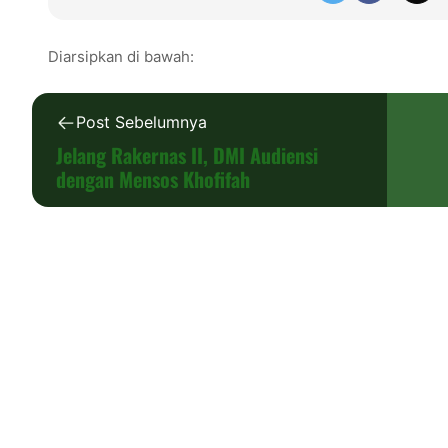
Diarsipkan di bawah:
Post Sebelumnya
Jelang Rakernas II, DMI Audiensi
dengan Mensos Khofifah