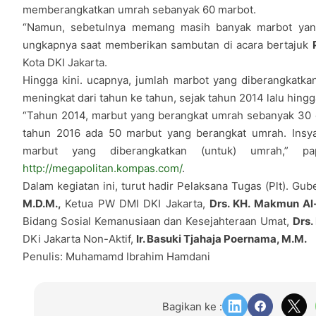
memberangkatkan umrah sebanyak 60 marbot.
“Namun, sebetulnya memang masih banyak marbot yan
ungkapnya saat memberikan sambutan di acara bertajuk
Kota DKI Jakarta.
Hingga kini. ucapnya, jumlah marbot yang diberangkatk
meningkat dari tahun ke tahun, sejak tahun 2014 lalu hingg
“Tahun 2014, marbut yang berangkat umrah sebanyak 30 
tahun 2016 ada 50 marbut yang berangkat umrah. Insya
marbut yang diberangkatkan (untuk) umrah,” pa
http://megapolitan.kompas.com/
.
Dalam kegiatan ini, turut hadir Pelaksana Tugas (Plt). Gu
M.D.M.,
Ketua PW DMI DKI Jakarta,
Drs. KH. Makmun Al
Bidang Sosial Kemanusiaan dan Kesejahteraan Umat,
Drs.
DKi Jakarta Non-Aktif,
Ir. Basuki Tjahaja Poernama, M.M.
Penulis: Muhamamd Ibrahim Hamdani
Bagikan ke :