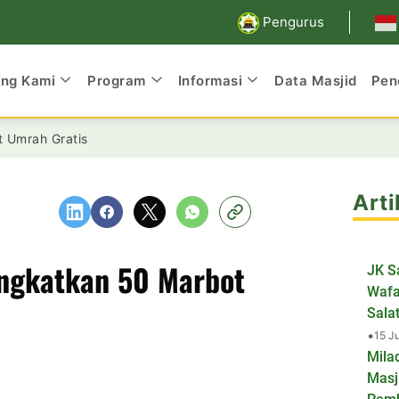
Pengurus
ang Kami
Program
Informasi
Data Masjid
Pen
 Umrah Gratis
Arti
ngkatkan 50 Marbot
JK S
Wafa
Salat
•
15 J
Mila
Masj