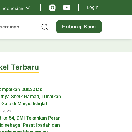
Login
Indonesian
Hubungi Kami
ceramah
kel Terbaru
ampaikan Duka atas
tnya Sheik Hamad, Tunaikan
 Gaib di Masjid Istiqlal
ul 2026
d ke-54, DMI Tekankan Peran
id sebagai Pusat Ibadah dan