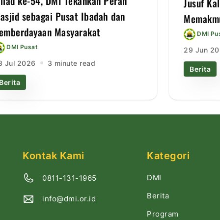
ilad ke-54, DMI Tekankan Peran
Jusuf Ka
asjid sebagai Pusat Ibadah dan
Memakmu
emberdayaan Masyarakat
DMI Pu
DMI Pusat
29 Jun 2
3 Jul 2026
3 minute read
Berita
Berita
Kontak Kami
Kategori
DMI
0811-131-1965
Berita
info@dmi.or.id
Program