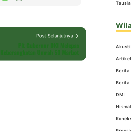
Tausia
Wil
Post Selanjutnya
Plt Gubernur DKI Melepas
Akusti
Keberangkatan Umrah 50 Marbot
Artike
Berita
Berita
DMI
Hikma
Koneks
Progr