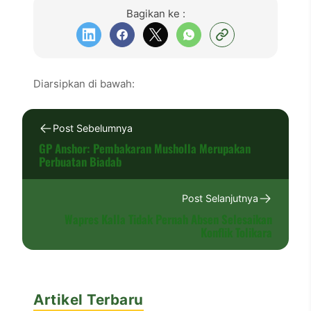
Bagikan ke :
Diarsipkan di bawah:
Post Sebelumnya
GP Anshor: Pembakaran Musholla Merupakan
Perbuatan Biadab
Post Selanjutnya
Wapres Kalla Tidak Pernah Absen Selesaikan
Konflik Tolikara
Artikel Terbaru