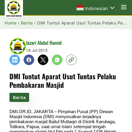
Indonesian
Home
›
Berita
›
DMI Tuntut Aparat Usut Tuntas Pelaku Pembakaran Masjid
Jazari Abdul Hamid
18 Jul 2015
DMI Tuntut Aparat Usut Tuntas Pelaku
Pembakaran Masjid
Berita
DMI.OR.ID, JAKARTA – Pimpinan Pusat (PP) Dewan
Masjid Indonesia (DMI) menyesalkan terjadinya
pembakaran masjid Baitul Muttaqin di Distrik Karubaga,
Tolikara, Papua, saat umat Islam setempat tengah
menjalankan shalat Idul Fitri pada 1 Syawal 1436 Hijriah,