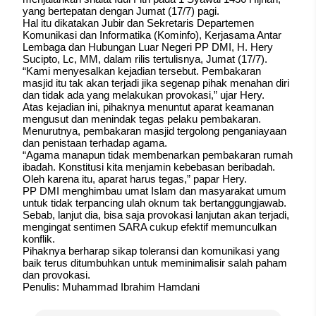
yang bertepatan dengan Jumat (17/7) pagi.
Hal itu dikatakan Jubir dan Sekretaris Departemen
Komunikasi dan Informatika (Kominfo), Kerjasama Antar
Lembaga dan Hubungan Luar Negeri PP DMI, H. Hery
Sucipto, Lc, MM, dalam rilis tertulisnya, Jumat (17/7).
“Kami menyesalkan kejadian tersebut. Pembakaran
masjid itu tak akan terjadi jika segenap pihak menahan diri
dan tidak ada yang melakukan provokasi,” ujar Hery.
Atas kejadian ini, pihaknya menuntut aparat keamanan
mengusut dan menindak tegas pelaku pembakaran.
Menurutnya, pembakaran masjid tergolong penganiayaan
dan penistaan terhadap agama.
“Agama manapun tidak membenarkan pembakaran rumah
ibadah. Konstitusi kita menjamin kebebasan beribadah.
Oleh karena itu, aparat harus tegas,” papar Hery.
PP DMI menghimbau umat Islam dan masyarakat umum
untuk tidak terpancing ulah oknum tak bertanggungjawab.
Sebab, lanjut dia, bisa saja provokasi lanjutan akan terjadi,
mengingat sentimen SARA cukup efektif memunculkan
konflik.
Pihaknya berharap sikap toleransi dan komunikasi yang
baik terus ditumbuhkan untuk meminimalisir salah paham
dan provokasi.
Penulis: Muhammad Ibrahim Hamdani