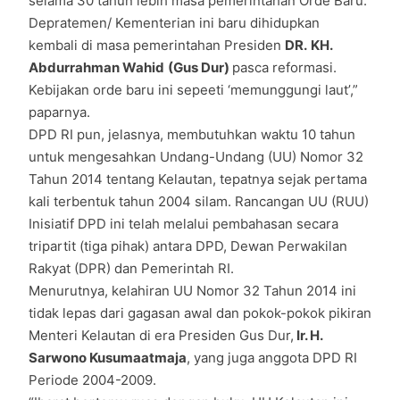
selama 30 tahun lebih masa pemerintahan Orde Baru.
Depratemen/ Kementerian ini baru dihidupkan
kembali di masa pemerintahan Presiden
DR.
KH.
Abdurrahman Wahid
(Gus Dur)
pasca reformasi.
Kebijakan orde baru ini sepeeti ‘memunggungi laut’,”
paparnya.
DPD RI pun, jelasnya, membutuhkan waktu 10 tahun
untuk mengesahkan Undang-Undang (UU) Nomor 32
Tahun 2014 tentang Kelautan, tepatnya sejak pertama
kali terbentuk tahun 2004 silam. Rancangan UU (RUU)
Inisiatif DPD ini telah melalui pembahasan secara
tripartit (tiga pihak) antara DPD, Dewan Perwakilan
Rakyat (DPR) dan Pemerintah RI.
Menurutnya, kelahiran UU Nomor 32 Tahun 2014 ini
tidak lepas dari gagasan awal dan pokok-pokok pikiran
Menteri Kelautan di era Presiden Gus Dur,
Ir. H.
Sarwono Kusumaatmaja
, yang juga anggota DPD RI
Periode 2004-2009.