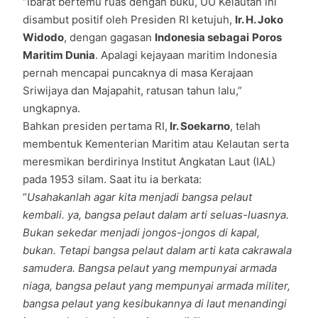
“Ibarat bertemu ruas dengan buku, UU Kelautan ini
disambut positif oleh Presiden RI ketujuh,
Ir. H. Joko
Widodo
, dengan gagasan
Indonesia sebagai
Poros
Maritim Dunia
. Apalagi kejayaan maritim Indonesia
pernah mencapai puncaknya di masa Kerajaan
Sriwijaya dan Majapahit, ratusan tahun lalu,”
ungkapnya.
Bahkan presiden pertama RI,
Ir. Soekarno
, telah
membentuk Kementerian Maritim atau Kelautan serta
meresmikan berdirinya Institut Angkatan Laut (IAL)
pada 1953 silam. Saat itu ia berkata:
“
Usahakanlah agar kita menjadi bangsa pelaut
kembali. ya, bangsa pelaut dalam arti seluas-luasnya.
Bukan sekedar menjadi jongos-jongos di kapal,
bukan. Tetapi bangsa pelaut dalam arti kata cakrawala
samudera. Bangsa pelaut yang mempunyai armada
niaga, bangsa pelaut yang mempunyai armada militer,
bangsa pelaut yang kesibukannya di laut menandingi