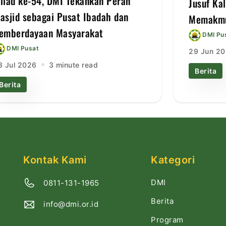
ilad ke-54, DMI Tekankan Peran
Jusuf Ka
asjid sebagai Pusat Ibadah dan
Memakmu
emberdayaan Masyarakat
DMI Pu
DMI Pusat
29 Jun 2
3 Jul 2026
3 minute read
Berita
Berita
Kontak Kami
Kategori
DMI
0811-131-1965
Berita
info@dmi.or.id
Program