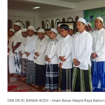
DMI.OR.ID, BANDA ACEH – Imam Besar Masjid Raya Baitur