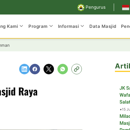
Pengurus
ang Kami
Program
Informasi
Data Masjid
Pen
ahman
Arti
sjid Raya
JK S
Wafa
Salat
•
15 J
Mila
Masj