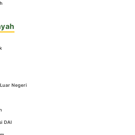
h
ayah
k
l
 Luar Negeri
h
i DAI
am