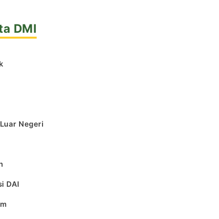
ta DMI
k
l
 Luar Negeri
h
i DAI
am