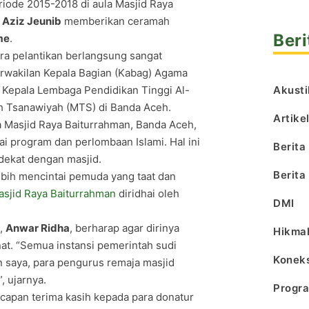
iode 2015-2018 di aula Masjid Raya
 Aziz Jeunib
memberikan ceramah
Beri
me
.
ara pelantikan berlangsung sangat
erwakilan Kepala Bagian (Kabag) Agama
Akusti
, Kepala Lembaga Pendidikan Tinggi Al-
h Tsanawiyah (MTS) di Banda Aceh.
Artike
 Masjid Raya Baiturrahman, Banda Aceh,
program dan perlombaan Islami. Hal ini
Berita
dekat dengan masjid.
Berita
bih mencintai pemuda yang taat dan
asjid Raya Baiturrahman
diridhai oleh
DMI
,
Anwar Ridha
, berharap agar dirinya
Hikma
. “Semua instansi pemerintah sudi
Koneks
n saya, para pengurus remaja masjid
, ujarnya.
Progr
capan terima kasih kepada para donatur