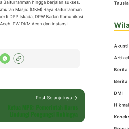
a Baiturrahman hingga berjalan sukses.
Tausia
kmuran Masjid (DKM) Raya Baiturrahman
eperti DPP Iskada, DPW Badan Komunikasi
Wil
Aceh, PW DKM Aceh dan instansi
Akusti
Artike
Berita
Berita
DMI
Post Selanjutnya
Hikma
Ketua MPR: Pemerintah Harus
Lindungi Pengungsi Rohingya
Koneks
Progr