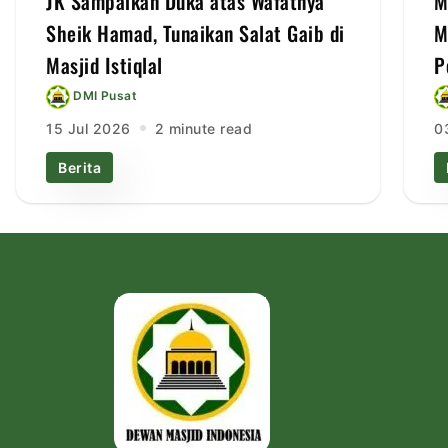
JK Sampaikan Duka atas Wafatnya
M
Sheik Hamad, Tunaikan Salat Gaib di
M
Masjid Istiqlal
P
DMI Pusat
15 Jul 2026
2 minute read
0
Berita