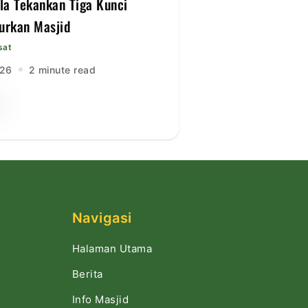
lla Tekankan Tiga Kunci
rkan Masjid
sat
026
2 minute read
Navigasi
Halaman Utama
Berita
Info Masjid