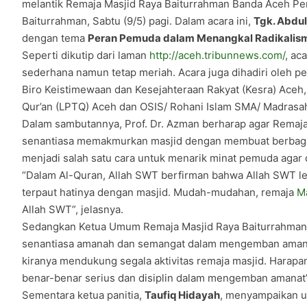
melantik Remaja Masjid Raya Baiturrahman Banda Aceh Per
Baiturrahman, Sabtu (9/5) pagi. Dalam acara ini,
Tgk. Abdul
dengan tema
Peran Pemuda dalam Menangkal Radikalis
Seperti dikutip dari laman
http://aceh.tribunnews.com/
, ac
sederhana namun tetap meriah. Acara juga dihadiri oleh p
Biro Keistimewaan dan Kesejahteraan Rakyat (Kesra) Aceh
Qur’an (LPTQ) Aceh dan OSIS/ Rohani Islam SMA/ Madrasa
Dalam sambutannya, Prof. Dr. Azman berharap agar Remaja
senantiasa memakmurkan masjid dengan membuat berbagai 
menjadi salah satu cara untuk menarik minat pemuda agar 
“Dalam Al-Quran, Allah SWT berfirman bahwa Allah SWT le
terpaut hatinya dengan masjid. Mudah-mudahan, remaja
M
Allah SWT”, jelasnya.
Sedangkan Ketua Umum Remaja Masjid Raya Baiturrahman
senantiasa amanah dan semangat dalam mengemban amanat
kiranya mendukung segala aktivitas remaja masjid. Harapa
benar-benar serius dan disiplin dalam mengemban amanat”
Sementara ketua panitia,
Taufiq Hidayah
, menyampaikan u