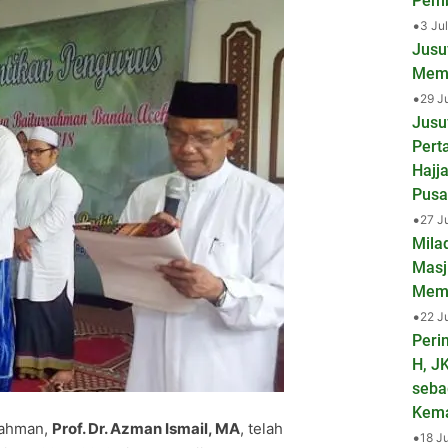
Pemb
•
3 Ju
Jusu
Mema
•
29 J
Jusu
Pert
Hajj
Pusa
•
27 J
Mila
Masj
Mem
•
22 J
Peri
H, J
seba
Kem
rahman,
Prof. Dr. Azman Ismail, MA
, telah
•
18 J