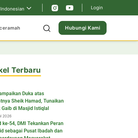
Login
Indonesian
Hubungi Kami
ceramah
kel Terbaru
ampaikan Duka atas
tnya Sheik Hamad, Tunaikan
 Gaib di Masjid Istiqlal
ul 2026
d ke-54, DMI Tekankan Peran
id sebagai Pusat Ibadah dan