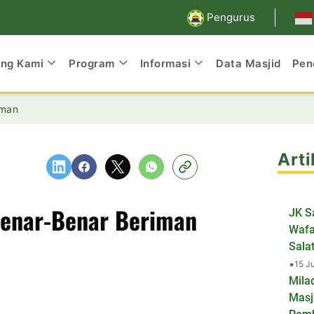
Pengurus
ang Kami
Program
Informasi
Data Masjid
Pen
iman
Arti
Benar-Benar Beriman
JK S
Wafa
Salat
•
15 J
Mila
Masj