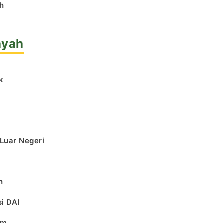
h
ayah
k
l
 Luar Negeri
h
i DAI
am