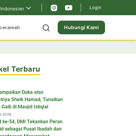
Login
Indonesian
Hubungi Kami
ceramah
kel Terbaru
ampaikan Duka atas
tnya Sheik Hamad, Tunaikan
 Gaib di Masjid Istiqlal
ul 2026
d ke-54, DMI Tekankan Peran
id sebagai Pusat Ibadah dan