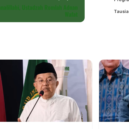
nnalillahi, Ustadzah Romlah Adnan
Tausia
Wafat