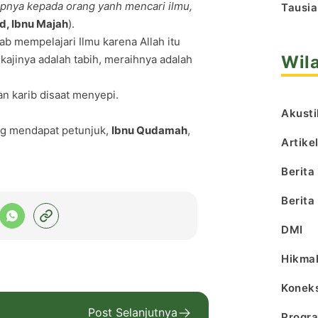
pnya kepada orang yanh mencari ilmu,
Tausia
, Ibnu Majah
).
ab mempelajari Ilmu karena Allah itu
Wil
ajinya adalah tabih, meraihnya adalah
n karib disaat menyepi.
Akusti
ng mendapat petunjuk,
Ibnu Qudamah
,
Artike
Berita
Berita
DMI
Hikma
Koneks
Post Selanjutnya
Progr