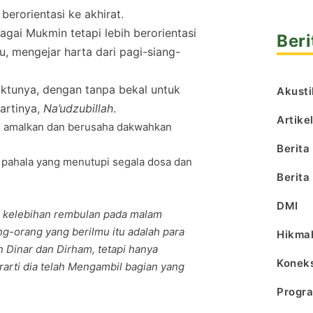
erorientasi ke akhirat.
gai Mukmin tetapi lebih berorientasi
Beri
, mengejar harta dari pagi-siang-
aktunya, dengan tanpa bekal untuk
Akusti
artinya,
Na’udzubillah
.
Artike
aq, amalkan dan berusaha dakwahkan
Berita
 pahala yang menutupi segala dosa dan
Berita
DMI
ti kelebihan rembulan pada malam
g-orang yang berilmu itu adalah para
Hikma
n Dinar dan Dirham, tetapi hanya
Koneks
rarti dia telah Mengambil bagian yang
Progr