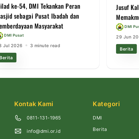
ilad ke-54, DMI Tekankan Peran
Jusuf Ka
asjid sebagai Pusat Ibadah dan
Memakmu
emberdayaan Masyarakat
DMI Pu
DMI Pusat
29 Jun 2
3 Jul 2026
3 minute read
Berita
Berita
Kontak Kami
Kategori
DMI
0811-131-1965
Berita
info@dmi.or.id