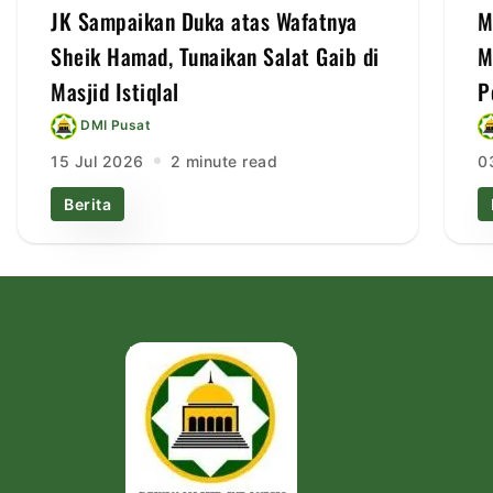
JK Sampaikan Duka atas Wafatnya
M
Sheik Hamad, Tunaikan Salat Gaib di
M
Masjid Istiqlal
P
DMI Pusat
15 Jul 2026
2 minute read
0
Berita