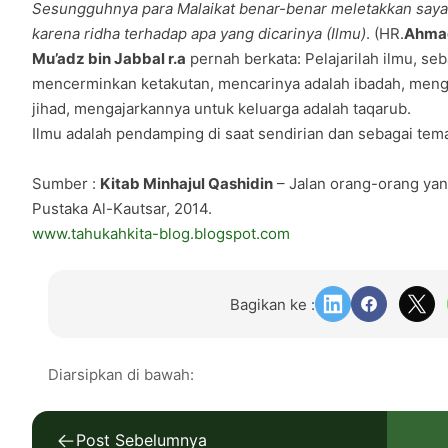
Sesungguhnya para Malaikat benar-benar meletakkan saya
karena ridha terhadap apa yang dicarinya (Ilmu)
. (HR.
Ahmad
Mu’adz bin Jabbal r.a
pernah berkata: Pelajarilah ilmu, seb
mencerminkan ketakutan, mencarinya adalah ibadah, mengk
jihad, mengajarkannya untuk keluarga adalah taqarub.
Ilmu adalah pendamping di saat sendirian dan sebagai tema
Sumber :
Kitab Minhajul Qashidin
– Jalan orang-orang ya
Pustaka Al-Kautsar, 2014.
www.tahukahkita-blog.blogspot.com
Bagikan ke :
Diarsipkan di bawah:
Post Sebelumnya