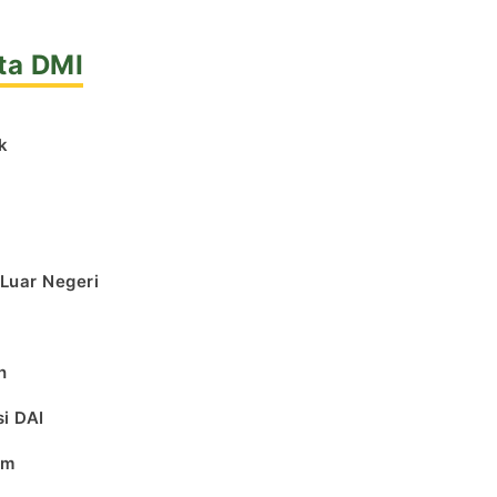
ta DMI
k
l
 Luar Negeri
h
i DAI
am