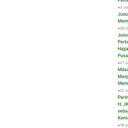
Pemb
•
3 Ju
Jusu
Mema
•
29 J
Jusu
Pert
Hajj
Pusa
•
27 J
Mila
Masj
Mem
•
22 J
Peri
H, J
seba
Kem
•
18 J