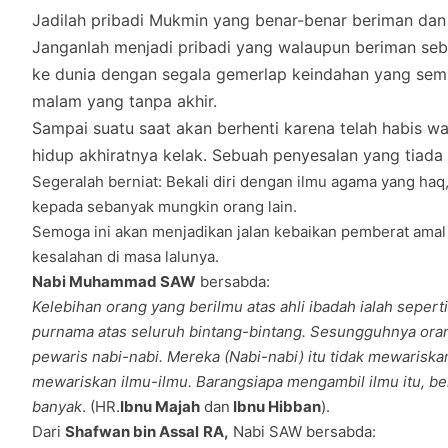
Jadilah pribadi Mukmin yang benar-benar beriman dan b
Janganlah menjadi pribadi yang walaupun beriman seba
ke dunia dengan segala gemerlap keindahan yang semu
malam yang tanpa akhir.
Sa
mpai suatu saat akan berhenti karena telah habis w
hidup akhiratnya kelak. Sebuah penyesalan yang tiada 
Segeralah berniat: Bekali diri dengan ilmu agama yang h
kepada sebanyak mungkin orang lain.
Semoga ini akan menjadikan jalan kebaikan pemberat amal
kesalahan di masa lalunya.
Nabi Muhammad SAW
bersabda:
Kelebihan orang yang berilmu atas ahli ibadah ialah seper
purnama atas seluruh bintang-bintang. Sesungguhnya oran
pewaris nabi-nabi. Mereka (Nabi-nabi) itu tidak mewariska
mewariskan ilmu-ilmu. Barangsiapa mengambil ilmu itu, be
banyak
. (HR.
Ibnu Majah
dan
Ibnu Hibban
).
Dari
Shafwan bin Assal
RA,
Nabi SAW bersabda: