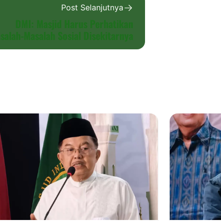
Post Selanjutnya
DMI: Masjid Harus Perhatikan
salah-Masalah Sosial Disekitarnya