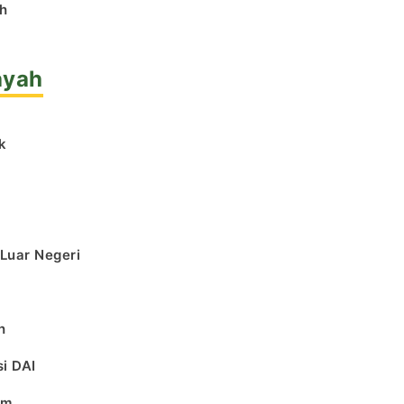
h
ayah
k
l
 Luar Negeri
h
i DAI
am