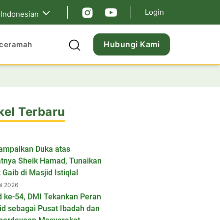
Login
Indonesian
Hubungi Kami
ceramah
kel Terbaru
ampaikan Duka atas
tnya Sheik Hamad, Tunaikan
 Gaib di Masjid Istiqlal
ul 2026
d ke-54, DMI Tekankan Peran
id sebagai Pusat Ibadah dan