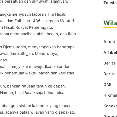
ga persatuan dan ukhuwah Islamiyah,
Tausia
.
 rangka menyusun laporan Tim Hisab
wal dan Zulhijjah 1436 H kepada Menteri
Wil
m Hisab Rukyat Kemenag itu.
at menganalisis tafsir, hadits, dan fiqih
Akusti
mas Djamaluddin, menyampaikan beberapa
Artike
awal dan Zulhijjah. Menurutnya,
adah.
Berita
 umat Islam, yakni mewujudkan kalender
tuk penentuan waktu ibadah dan kegiatan
Berita
DMI
ahun, bahkan ratusan tahun ke depan.
 Namun, hasil
hisab
saja belum bisa
Hikma
k membangun sistem kalender yang mapan.
Koneks
ua
, adanya batas wilayah yang disepakati,
Progr