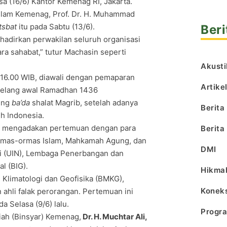
a (16/6) Kantor Kemenag RI, Jakarta.
Islam Kemenag, Prof. Dr. H. Muhammad
tsbat
itu pada Sabtu (13/6).
Beri
hadirkan perwakilan seluruh organisasi
a sahabat,” tutur Machasin seperti
Akusti
ul 16.00 WIB, diawali dengan pemaparan
Artike
 jelang awal Ramadhan 1436
sung
ba’da
shalat Magrib, setelah adanya
Berita
h Indonesia.
lah mengadakan pertemuan dengan para
Berita
 ormas-ormas Islam, Mahkamah Agung, dan
DMI
eri (UIN), Lembaga Penerbangan dan
l (BIG).
Hikma
Klimatologi dan Geofisika (BMKG),
Koneks
 ahli falak perorangan. Pertemuan ini
 Selasa (9/6) lalu.
Progr
iah (Binsyar) Kemenag,
Dr. H. Muchtar Ali,