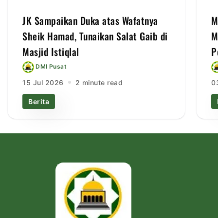
JK Sampaikan Duka atas Wafatnya
M
Sheik Hamad, Tunaikan Salat Gaib di
M
Masjid Istiqlal
P
DMI Pusat
15 Jul 2026
2 minute read
0
Berita