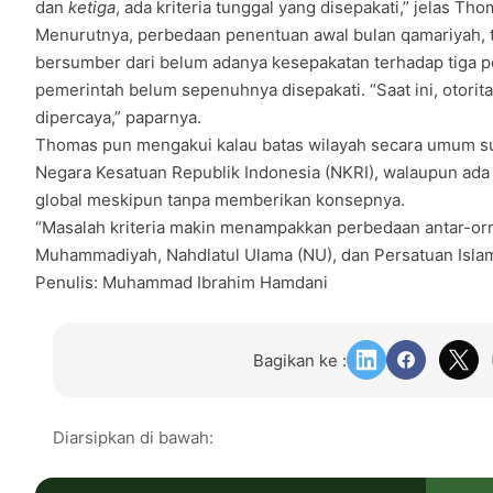
dan
ketiga
, ada kriteria tunggal yang disepakati,” jelas Tho
Menurutnya, perbedaan penentuan awal bulan qamariyah, t
bersumber dari belum adanya kesepakatan terhadap tiga per
pemerintah belum sepenuhnya disepakati. “Saat ini, otorit
dipercaya,” paparnya.
Thomas pun mengakui kalau batas wilayah secara umum sud
Negara Kesatuan Republik Indonesia (
NKRI
), walaupun ada
global meskipun tanpa memberikan konsepnya.
“Masalah kriteria makin menampakkan perbedaan antar-or
Muhammadiyah, Nahdlatul Ulama (NU), dan Persatuan Islam 
Penulis: Muhammad Ibrahim Hamdani
Bagikan ke :
Diarsipkan di bawah: