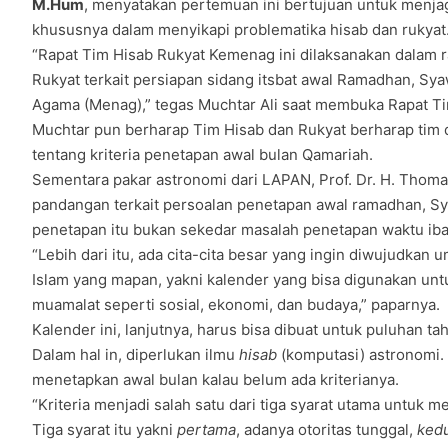
M.Hum
, menyatakan pertemuan ini bertujuan untuk menja
khususnya dalam menyikapi problematika hisab dan rukyat
“Rapat Tim Hisab Rukyat Kemenag ini dilaksanakan dalam
Rukyat terkait persiapan sidang itsbat awal Ramadhan, Sya
Agama (Menag),” tegas Muchtar Ali saat membuka Rapat Ti
Muchtar pun berharap Tim Hisab dan Rukyat berharap tim dap
tentang kriteria penetapan awal bulan Qamariah.
Sementara pakar astronomi dari LAPAN, Prof. Dr. H. Tho
pandangan terkait persoalan penetapan awal ramadhan, Sy
penetapan itu bukan sekedar masalah penetapan waktu ib
“Lebih dari itu, ada cita-cita besar yang ingin diwujudkan
Islam yang mapan, yakni kalender yang bisa digunakan un
muamalat seperti sosial, ekonomi, dan budaya,” paparnya.
Kalender ini, lanjutnya, harus bisa dibuat untuk puluhan t
Dalam hal in, diperlukan ilmu
hisab
(komputasi) astronomi.
menetapkan awal bulan kalau belum ada kriterianya.
“Kriteria menjadi salah satu dari tiga syarat utama untu
Tiga syarat itu yakni
pertama
, adanya otoritas tunggal,
ked