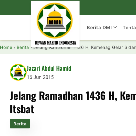
Berita DMI
Tent
Home
›
Berita
›
Jelang Ramadhan 1436 H, Kemenag Gelar Sidan
Jazari Abdul Hamid
16 Jun 2015
Jelang Ramadhan 1436 H, Kem
Itsbat
Berita