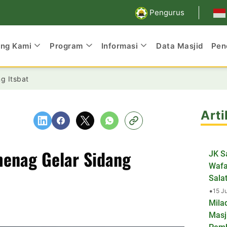
Pengurus
ang Kami
Program
Informasi
Data Masjid
Pen
g Itsbat
Arti
enag Gelar Sidang
JK S
Wafa
Salat
•
15 J
Mila
Masj