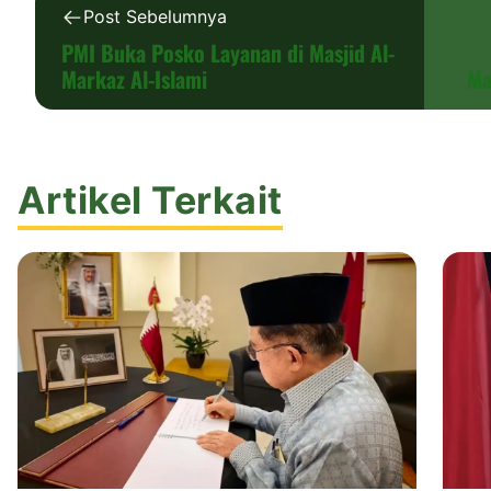
Post Sebelumnya
PMI Buka Posko Layanan di Masjid Al-
Markaz Al-Islami
Ma
Artikel Terkait