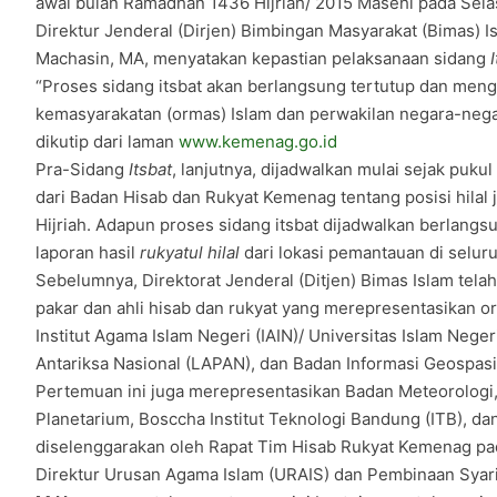
awal bulan Ramadhan 1436 Hijriah/ 2015 Masehi pada Selas
Direktur Jenderal (Dirjen) Bimbingan Masyarakat (Bimas) 
Machasin, MA, menyatakan kepastian pelaksanaan sidang
I
“Proses sidang itsbat akan berlangsung tertutup dan meng
kemasyarakatan (ormas) Islam dan perwakilan negara-negar
dikutip dari laman
www.kemenag.go.id
Pra-Sidang
Itsbat
, lanjutnya, dijadwalkan mulai sejak puk
dari Badan Hisab dan Rukyat Kemenag tentang posisi hilal
Hijriah. Adapun proses sidang itsbat dijadwalkan berlang
laporan hasil
rukyatul hilal
dari lokasi pemantauan di seluru
Sebelumnya, Direktorat Jenderal (Ditjen) Bimas Islam te
pakar dan ahli hisab dan rukyat yang merepresentasikan
Institut Agama Islam Negeri (IAIN)/ Universitas Islam Neg
Antariksa Nasional (LAPAN), dan Badan Informasi Geospasia
Pertemuan ini juga merepresentasikan Badan Meteorologi, 
Planetarium, Bosccha Institut Teknologi Bandung (ITB), dan
diselenggarakan oleh Rapat Tim Hisab Rukyat Kemenag pada
Direktur Urusan Agama Islam (URAIS) dan Pembinaan Syar