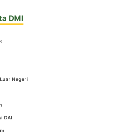
ta DMI
k
l
 Luar Negeri
h
i DAI
am