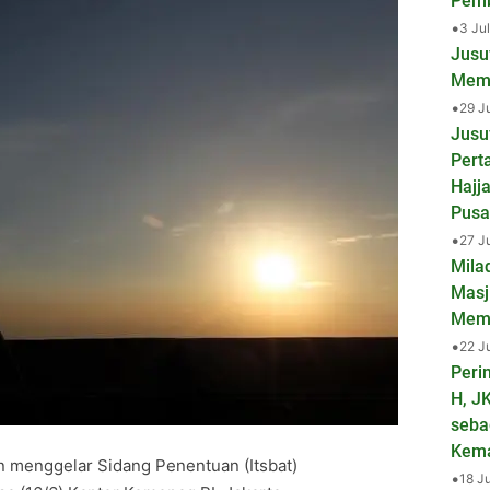
Pemb
•
3 Ju
Jusu
Mema
•
29 J
Jusu
Pert
Hajj
Pusa
•
27 J
Mila
Masj
Mem
•
22 J
Peri
H, J
seba
Kem
 menggelar Sidang Penentuan (Itsbat)
•
18 J