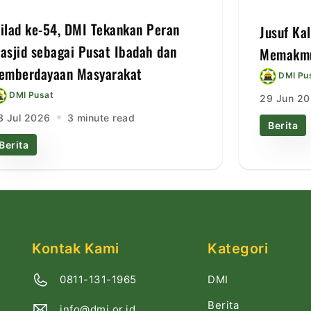
ilad ke-54, DMI Tekankan Peran
Jusuf Ka
asjid sebagai Pusat Ibadah dan
Memakmu
emberdayaan Masyarakat
DMI Pu
DMI Pusat
29 Jun 2
3 Jul 2026
3 minute read
Berita
Berita
Kontak Kami
Kategori
DMI
0811-131-1965
Berita
info@dmi.or.id