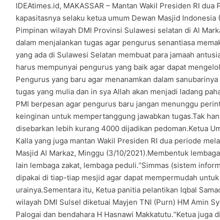
IDEAtimes.id, MAKASSAR – Mantan Wakil Presiden RI dua Pe
kapasitasnya selaku ketua umum Dewan Masjid Indonesia
Pimpinan wilayah DMI Provinsi Sulawesi selatan di Al Mark
dalam menjalankan tugas agar pengurus senantiasa mema
yang ada di Sulawesi Selatan membuat para jamaah antusi
harus mempunyai pengurus yang baik agar dapat mengelol
Pengurus yang baru agar menanamkan dalam sanubarinya 
tugas yang mulia dan in sya Allah akan menjadi ladang pah
PMI berpesan agar pengurus baru jangan menunggu perint
keinginan untuk mempertanggung jawabkan tugas.Tak hany
disebarkan lebih kurang 4000 dijadikan pedoman.Ketua U
Kalla yang juga mantan Wakil Presiden RI dua periode mela
Masjid Al Markaz, Minggu (3/10/2021).Membentuk lembaga
lain lembaga zakat, lembaga peduli.“Simmas (sistem info
dipakai di tiap-tiap mesjid agar dapat mempermudah untuk 
urainya.Sementara itu, Ketua panitia pelantikan Iqbal S
wilayah DMI Sulsel diketuai Mayjen TNI (Purn) HM Amin S
Palogai dan bendahara H Hasnawi Makkatutu.“Ketua juga di