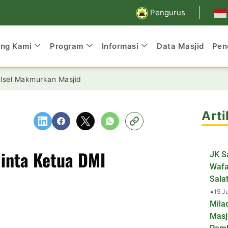
Pengurus
ang Kami
Program
Informasi
Data Masjid
Pen
ulsel Makmurkan Masjid
Arti
inta Ketua DMI
JK S
Wafa
Salat
•
15 J
Mila
Masj