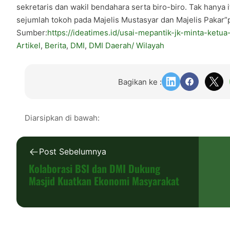
sekretaris dan wakil bendahara serta biro-biro. Tak hanya
sejumlah tokoh pada Majelis Mustasyar dan Majelis Pakar”p
Sumber:
https://ideatimes.id/usai-mepantik-jk-minta-ket
Artikel
, 
Berita
, 
DMI
, 
DMI Daerah/ Wilayah
Bagikan ke :
Diarsipkan di bawah:
Post Sebelumnya
Kolaborasi BSI dan DMI Dukung
Masjid Kuatkan Ekonomi Masyarakat