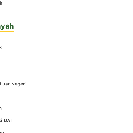
h
ayah
k
l
 Luar Negeri
h
i DAI
am