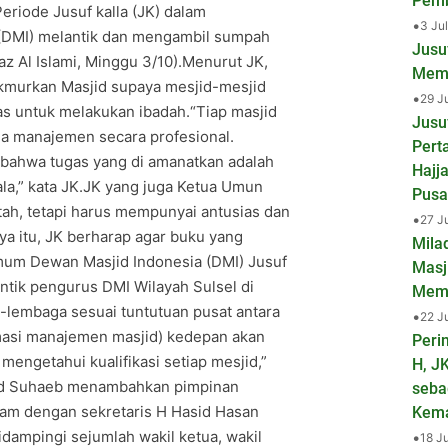
Pemb
riode Jusuf kalla (JK) dalam
•
3 Ju
 (DMI) melantik dan mengambil sumpah
Jusu
az Al Islami, Minggu 3/10).Menurut JK,
Mema
kmurkan Masjid supaya mesjid-mesjid
•
29 J
as untuk melakukan ibadah.“Tiap masjid
Jusu
a manajemen secara profesional.
Pert
bahwa tugas yang di amanatkan adalah
Hajj
ala,” kata JK.JK yang juga Ketua Umun
Pusa
ah, tetapi harus mempunyai antusias dan
•
27 J
a itu, JK berharap agar buku yang
Mila
mum Dewan Masjid Indonesia (DMI) Jusuf
Masj
ntik pengurus DMI Wilayah Sulsel di
Mem
-lembaga sesuai tuntutuan pusat antara
•
22 J
rmasi manajemen masjid) kedepan akan
Peri
mengetahui kualifikasi setiap mesjid,”
H, J
amad Suhaeb menambahkan pimpinan
seba
yam dengan sekretaris H Hasid Hasan
Kem
dampingi sejumlah wakil ketua, wakil
•
18 J