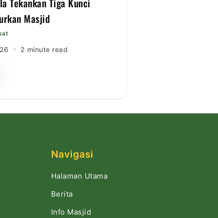
lla Tekankan Tiga Kunci
rkan Masjid
sat
026
2 minute read
Navigasi
Halaman Utama
Berita
Info Masjid