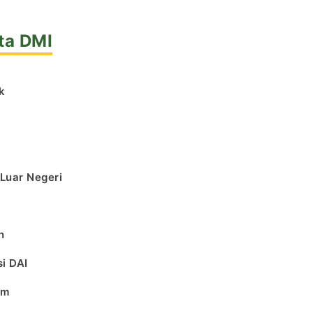
ta DMI
k
l
 Luar Negeri
h
i DAI
am