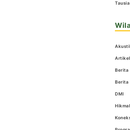
Tausia
Wil
Akusti
Artike
Berita
Berita
DMI
Hikma
Koneks
Progr