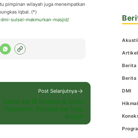
 itu pimpinan wilayah juga menempatkan
ungkas Iqbal. (*)
Beri
ua-dmi-sulsel-makmurkan-masjid/
Akusti
Artike
Berita
Berita
DMI
Post Selanjutnya
Jokowi dan JK Bertemu di Istana
Hikma
Yogyakarta, Nostalgia dan Temu
Kangen
Koneks
Progr