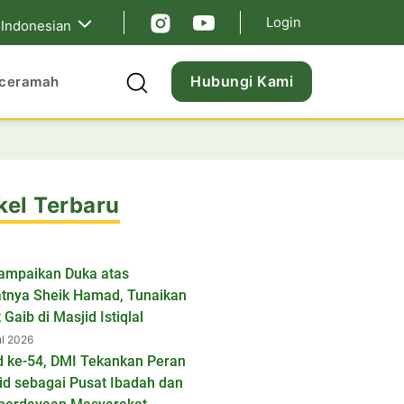
Login
Indonesian
Hubungi Kami
ceramah
kel Terbaru
ampaikan Duka atas
tnya Sheik Hamad, Tunaikan
 Gaib di Masjid Istiqlal
ul 2026
d ke-54, DMI Tekankan Peran
id sebagai Pusat Ibadah dan