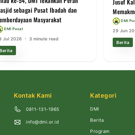
ilad ke-54, DMI Tekankan Peran
Jusuf Ka
asjid sebagai Pusat Ibadah dan
Memakmu
emberdayaan Masyarakat
DMI Pu
DMI Pusat
29 Jun 2
3 Jul 2026
3 minute read
Berita
Berita
Kontak Kami
Kategori
DMI
0811-131-1965
Berita
info@dmi.or.id
Program