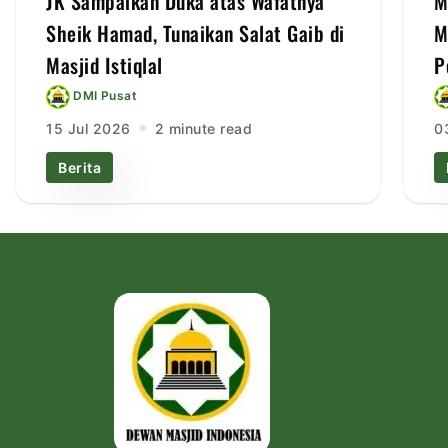
JK Sampaikan Duka atas Wafatnya
M
Sheik Hamad, Tunaikan Salat Gaib di
M
Masjid Istiqlal
P
DMI Pusat
15 Jul 2026
2 minute read
0
Berita