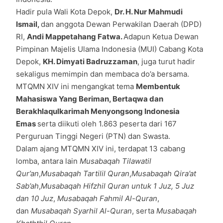
Hadir pula Wali Kota Depok,
Dr. H. Nur Mahmudi
Ismail,
dan anggota Dewan Perwakilan Daerah (DPD)
RI,
Andi Mappetahang Fatwa.
Adapun Ketua Dewan
Pimpinan Majelis Ulama Indonesia (MUI) Cabang Kota
Depok,
KH. Dimyati Badruzzaman
, juga turut hadir
sekaligus memimpin dan membaca do’a bersama.
MTQMN XIV ini mengangkat tema
Membentuk
Mahasiswa Yang Beriman, Bertaqwa dan
Berakhlaqulkarimah Menyongsong Indonesia
Emas
serta diikuti oleh 1.863 peserta dari 167
Perguruan Tinggi Negeri (PTN) dan Swasta.
Dalam ajang MTQMN XIV ini, terdapat 13 cabang
lomba, antara lain
Musabaqah Tilawatil
Qur’an
,
Musabaqah Tartilil Quran
,
Musabaqah Qira’at
Sab’ah
,
Musabaqah Hifzhil Quran untuk 1 Juz, 5 Juz
dan 10 Juz
,
Musabaqah Fahmil Al-Quran
,
dan
Musabaqah Syarhil Al-Quran
, serta
Musabaqah