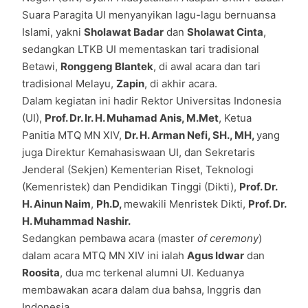
Suara Paragita UI menyanyikan lagu-lagu bernuansa
Islami, yakni
Sholawat Badar
dan
Sholawat Cinta
,
sedangkan LTKB UI mementaskan tari tradisional
Betawi,
Ronggeng Blantek
, di awal acara dan tari
tradisional Melayu,
Zapin
, di akhir acara.
Dalam kegiatan ini hadir Rektor Universitas Indonesia
(UI),
Prof. Dr. Ir. H. Muhamad Anis, M.Met
, Ketua
Panitia MTQ MN XIV,
Dr. H. Arman Nefi, SH., MH,
yang
juga Direktur Kemahasiswaan UI, dan Sekretaris
Jenderal (Sekjen) Kementerian Riset, Teknologi
(Kemenristek) dan Pendidikan Tinggi (Dikti),
Prof. Dr.
H. Ainun Naim
,
Ph.D,
mewakili Menristek Dikti,
Prof. Dr.
H. Muhammad Nashir.
Sedangkan pembawa acara (master
of ceremony
)
dalam acara MTQ MN XIV ini ialah
Agus Idwar
dan
Roosita
, dua mc terkenal alumni UI. Keduanya
membawakan acara dalam dua bahsa, Inggris dan
Indonesia.