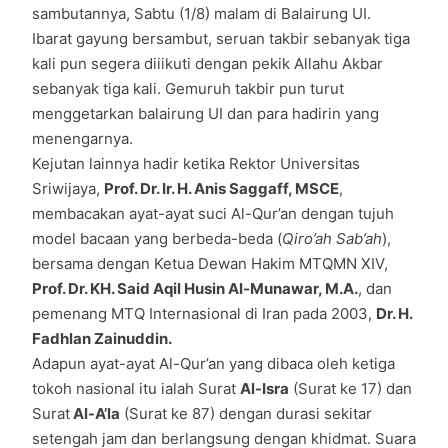
sambutannya, Sabtu (1/8) malam di Balairung UI.
Ibarat gayung bersambut, seruan takbir sebanyak tiga
kali pun segera diiikuti dengan pekik Allahu Akbar
sebanyak tiga kali. Gemuruh takbir pun turut
menggetarkan balairung UI dan para hadirin yang
menengarnya.
Kejutan lainnya hadir ketika Rektor Universitas
Sriwijaya,
Prof. Dr. Ir. H. Anis Saggaff, MSCE
,
membacakan ayat-ayat suci Al-Qur’an dengan tujuh
model bacaan yang berbeda-beda (
Qiro’ah Sab’ah
),
bersama dengan Ketua Dewan Hakim MTQMN XIV,
Prof. Dr. KH. Said Aqil Husin Al-Munawar, M.A.
, dan
pemenang MTQ Internasional di Iran pada 2003,
Dr. H.
Fadhlan Zainuddin.
Adapun ayat-ayat Al-Qur’an yang dibaca oleh ketiga
tokoh nasional itu ialah Surat
Al-Isra
(Surat ke 17) dan
Surat
Al-A’la
(Surat ke 87) dengan durasi sekitar
setengah jam dan berlangsung dengan khidmat. Suara