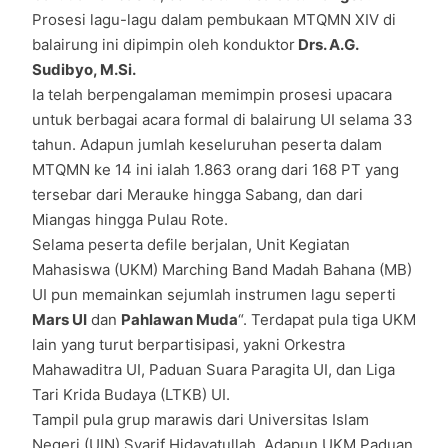
Prosesi lagu-lagu dalam pembukaan MTQMN XIV di
balairung ini dipimpin oleh konduktor
Drs. A.G.
Sudibyo, M.Si.
Ia telah berpengalaman memimpin prosesi upacara
untuk berbagai acara formal di balairung UI selama 33
tahun. Adapun jumlah keseluruhan peserta dalam
MTQMN ke 14 ini ialah 1.863 orang dari 168 PT yang
tersebar dari Merauke hingga Sabang, dan dari
Miangas hingga Pulau Rote.
Selama peserta defile berjalan, Unit Kegiatan
Mahasiswa (UKM) Marching Band Madah Bahana (MB)
UI pun memainkan sejumlah instrumen lagu seperti
Mars UI
dan
Pahlawan Muda
“. Terdapat pula tiga UKM
lain yang turut berpartisipasi, yakni Orkestra
Mahawaditra UI, Paduan Suara Paragita UI, dan Liga
Tari Krida Budaya (LTKB) UI.
Tampil pula grup marawis dari Universitas Islam
Negeri (UIN) Syarif Hidayatullah. Adapun UKM Paduan