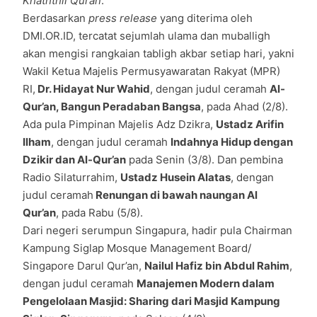
Khaththil Quran
.
Berdasarkan
press release
yang diterima oleh
DMI.OR.ID, tercatat sejumlah ulama dan muballigh
akan mengisi rangkaian tabligh akbar setiap hari, yakni
Wakil Ketua Majelis Permusyawaratan Rakyat (MPR)
RI,
Dr. Hidayat Nur Wahid
, dengan judul ceramah
Al-
Qur’an, Bangun Peradaban Bangsa
, pada Ahad (2/8).
Ada pula Pimpinan Majelis Adz Dzikra,
Ustadz Arifin
Ilham
, dengan judul ceramah
Indahnya Hidup dengan
Dzikir dan Al-Qur’an
pada Senin (3/8). Dan pembina
Radio Silaturrahim,
Ustadz Husein Alatas
, dengan
judul ceramah
Renungan di bawah naungan Al
Qur’an
, pada Rabu (5/8).
Dari negeri serumpun Singapura, hadir pula Chairman
Kampung Siglap Mosque Management Board/
Singapore Darul Qur’an,
Nailul Hafiz bin Abdul Rahim
,
dengan judul ceramah
Manajemen Modern dalam
Pengelolaan Masjid: Sharing dari Masjid Kampung