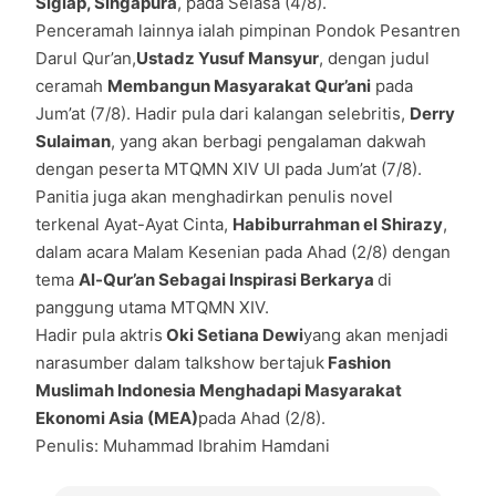
Siglap, Singapura
, pada Selasa (4/8).
Penceramah lainnya ialah pimpinan Pondok Pesantren
Darul Qur’an,
Ustadz Yusuf Mansyur
, dengan judul
ceramah
Membangun Masyarakat Qur’ani
pada
Jum’at (7/8). Hadir pula dari kalangan selebritis,
Derry
Sulaiman
, yang akan berbagi pengalaman dakwah
dengan peserta MTQMN XIV UI pada Jum’at (7/8).
Panitia juga akan menghadirkan penulis novel
terkenal Ayat-Ayat Cinta,
Habiburrahman el Shirazy
,
dalam acara Malam Kesenian pada Ahad (2/8) dengan
tema
Al-Qur’an Sebagai Inspirasi Berkarya
di
panggung utama MTQMN XIV.
Hadir pula aktris
Oki Setiana Dewi
yang akan menjadi
narasumber dalam talkshow bertajuk
Fashion
Muslimah Indonesia Menghadapi Masyarakat
Ekonomi Asia (MEA)
pada Ahad (2/8).
Penulis: Muhammad Ibrahim Hamdani