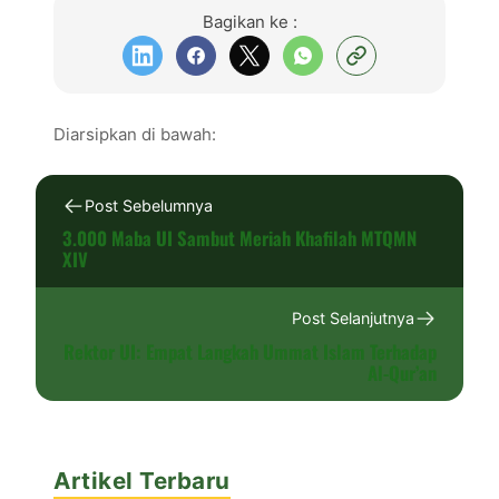
Bagikan ke :
Diarsipkan di bawah:
Post Sebelumnya
3.000 Maba UI Sambut Meriah Khafilah MTQMN
XIV
Post Selanjutnya
Rektor UI: Empat Langkah Ummat Islam Terhadap
Al-Qur’an
Artikel Terbaru