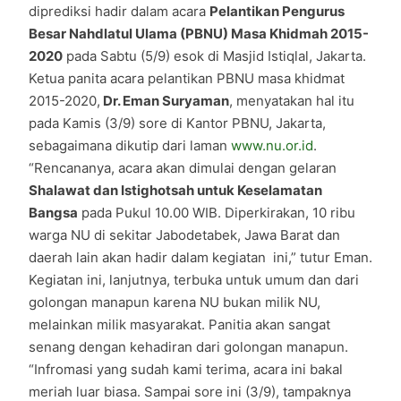
diprediksi hadir dalam acara
Pelantikan Pengurus
Besar Nahdlatul Ulama (PBNU) Masa Khidmah 2015-
2020
pada Sabtu (5/9) esok di Masjid Istiqlal, Jakarta.
Ketua panita acara pelantikan PBNU masa khidmat
2015-2020,
Dr. Eman Suryaman
, menyatakan hal itu
pada Kamis (3/9) sore di Kantor PBNU, Jakarta,
sebagaimana dikutip dari laman
www.nu.or.id
.
“Rencananya, acara akan dimulai dengan gelaran
Shalawat dan Istighotsah untuk Keselamatan
Bangsa
pada Pukul 10.00 WIB. Diperkirakan, 10 ribu
warga NU di sekitar Jabodetabek, Jawa Barat dan
daerah lain akan hadir dalam kegiatan ini,” tutur Eman.
Kegiatan ini, lanjutnya, terbuka untuk umum dan dari
golongan manapun karena NU bukan milik NU,
melainkan milik masyarakat. Panitia akan sangat
senang dengan kehadiran dari golongan manapun.
“Infromasi yang sudah kami terima, acara ini bakal
meriah luar biasa. Sampai sore ini (3/9), tampaknya