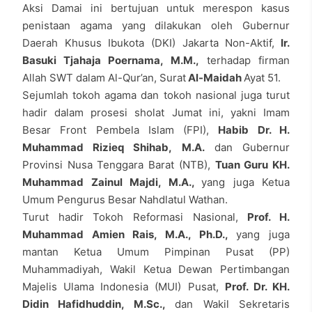
Aksi Damai ini bertujuan untuk merespon kasus
penistaan agama yang dilakukan oleh Gubernur
Daerah Khusus Ibukota (DKI) Jakarta Non-Aktif,
Ir.
Basuki Tjahaja Poernama, M.M.,
terhadap firman
Allah SWT dalam Al-Qur’an, Surat
Al-Maidah
Ayat 51.
Sejumlah tokoh agama dan tokoh nasional juga turut
hadir dalam prosesi sholat Jumat ini, yakni Imam
Besar Front Pembela Islam (FPI),
Habib Dr. H.
Muhammad Rizieq Shihab, M.A.
dan Gubernur
Provinsi Nusa Tenggara Barat (NTB),
Tuan Guru KH.
Muhammad Zainul Majdi, M.A.,
yang juga Ketua
Umum Pengurus Besar Nahdlatul Wathan.
Turut hadir Tokoh Reformasi Nasional,
Prof. H.
Muhammad Amien Rais, M.A., Ph.D.,
yang juga
mantan Ketua Umum Pimpinan Pusat (PP)
Muhammadiyah, Wakil Ketua Dewan Pertimbangan
Majelis Ulama Indonesia (MUI) Pusat,
Prof. Dr. KH.
Didin Hafidhuddin, M.Sc.,
dan Wakil Sekretaris