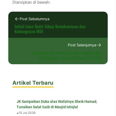
Diarsipkan di bawah:
Post Sebelumnya
Inilah Lima Butir Sikap Keindoneiaan dan
Kebangsaan MUI
Post Selanjutnya
Penistaan Al-Qur’an, Masjid Istiqlal, dan
Kebangkitan Ummat Islam (2-habis)
Artikel Terbaru
JK Sampaikan Duka atas Wafatnya Sheik Hamad,
Tunaikan Salat Gaib di Masjid Istiqlal
•
15 Jul 2026