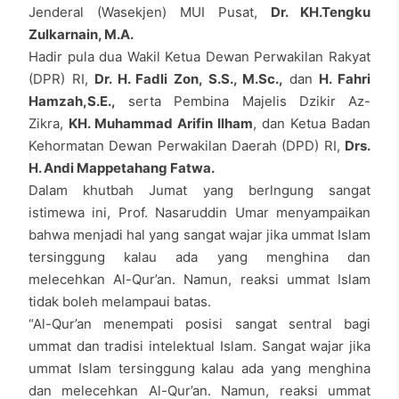
Jenderal (Wasekjen) MUI Pusat,
Dr. KH.Tengku
Zulkarnain, M.A.
Hadir pula dua Wakil Ketua Dewan Perwakilan Rakyat
(DPR) RI,
Dr. H. Fadli Zon, S.S., M.Sc.,
dan
H. Fahri
Hamzah,S.E.,
serta Pembina Majelis Dzikir Az-
Zikra,
KH. Muhammad Arifin Ilham
, dan Ketua Badan
Kehormatan Dewan Perwakilan Daerah (DPD) RI,
Drs.
H. Andi Mappetahang Fatwa.
Dalam khutbah Jumat yang berlngung sangat
istimewa ini, Prof. Nasaruddin Umar menyampaikan
bahwa menjadi hal yang sangat wajar jika ummat Islam
tersinggung kalau ada yang menghina dan
melecehkan Al-Qur’an. Namun, reaksi ummat Islam
tidak boleh melampaui batas.
“Al-Qur’an menempati posisi sangat sentral bagi
ummat dan tradisi intelektual Islam. Sangat wajar jika
ummat Islam tersinggung kalau ada yang menghina
dan melecehkan Al-Qur’an. Namun, reaksi ummat