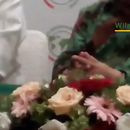
Tausia
Wil
Akusti
Artike
Berita
Berita
DMI
Hikma
Koneks
Progr