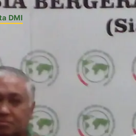
ta DMI
k
l
 Luar Negeri
h
i DAI
am