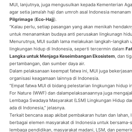
MUI, lanjutnya, juga mengusulkan kepada Kementerian A
agar setia jama’ah haji dan umroh asal Indonesia menanam
Pilgrimage
(
Eco-Hajj
).
“Kalau perlu, setiap pasangan yang akan menikah hendakn
untuk menanamkan budaya anti perusakan lingkunagn hidu
Menurutnya, MUI sudah lama melakukan langkah-langkah 
lingkungan hidup di Indonesia, seperti tercermin dalam
Fa
Langka untuk Menjaga Keseimbangan Ekosistem
, dan ti
pertambangan, dan sumber daya air.
Dalam pelaksanaan keempat fatwa ini, MUI juga bekerjas
organisasi keagamaan lainnya di Indonesia.
“Empat fatwa MUI di bidang pelestarian lingkungan hidup i
For Nature (WWF) dan dalampelaksanaannya juga mengajak
Lembaga Swadaya Masyarakat (LSM) Lingkungan Hidup da
ada di Indonesia,” jelasnya.
Terkait bencana asap akibat pembakaran hutan dan lahan,
berbagai elemen masyarakat di Indonesia untuk bersama
lembaga pendidikan, masyarakat madani, LSM, dan pemeri