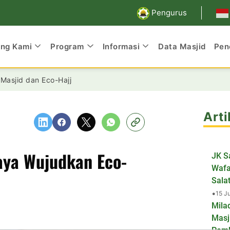
Pengurus
ang Kami
Program
Informasi
Data Masjid
Pen
Masjid dan Eco-Hajj
Arti
aya Wujudkan Eco-
JK S
Wafa
Salat
•
15 J
Mila
Masj