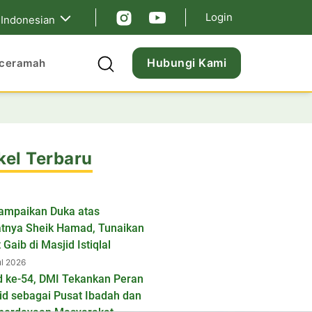
Login
Indonesian
Hubungi Kami
ceramah
kel Terbaru
ampaikan Duka atas
tnya Sheik Hamad, Tunaikan
 Gaib di Masjid Istiqlal
ul 2026
d ke-54, DMI Tekankan Peran
id sebagai Pusat Ibadah dan