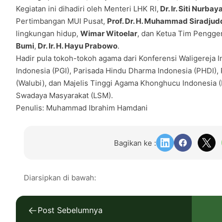
Kegiatan ini dihadiri oleh Menteri LHK RI,
Dr. Ir. Siti Nurbay
Pertimbangan MUI Pusat,
Prof. Dr. H. Muhammad Siradjud
lingkungan hidup,
Wimar Witoelar
, dan Ketua Tim Pengge
Bumi
,
Dr. Ir. H. Hayu Prabowo
.
Hadir pula tokoh-tokoh agama dari Konferensi Waligereja 
Indonesia (PGI), Parisada Hindu Dharma Indonesia (PHDI)
(Walubi), dan Majelis Tinggi Agama Khonghucu Indonesia (
Swadaya Masyarakat (LSM).
Penulis: Muhammad Ibrahim Hamdani
Bagikan ke :
Diarsipkan di bawah:
Post Sebelumnya