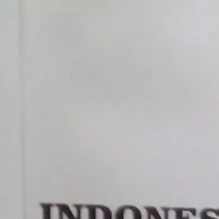
Pemb
•
3 Ju
Jusu
Mema
•
29 J
Jusu
Pert
Hajj
Pusa
•
27 J
Mila
Masj
Mem
•
22 J
Peri
H, J
seba
Kem
•
18 J