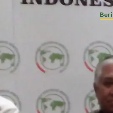
Beri
Akusti
Artike
Berita
Berita
DMI
Hikma
Koneks
Progr