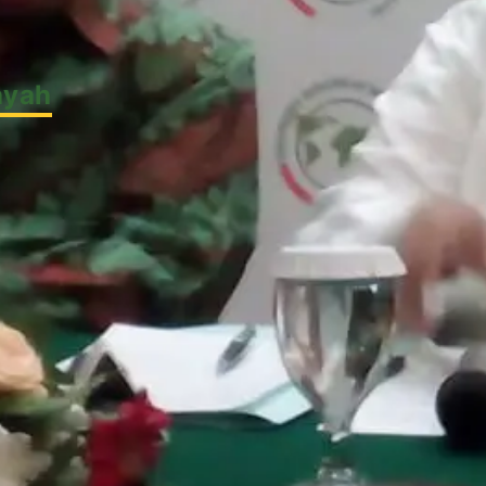
h
ayah
k
l
 Luar Negeri
h
i DAI
am