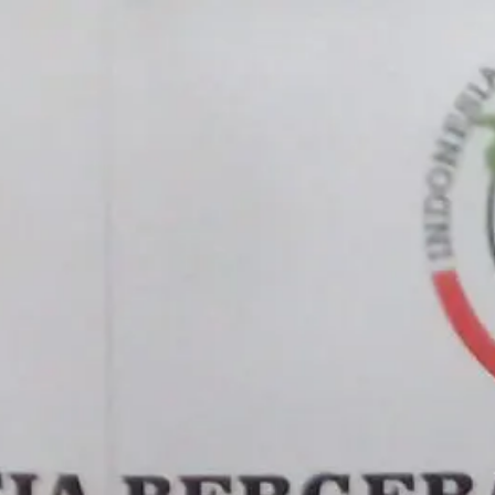
erdayaan Masyarakat
l 2026
f Kalla Tekankan Tiga Kunci
kmurkan Masjid
un 2026
f Kalla Letakkan Batu
ama Pembangunan Masjid
ah Yuliana di Melbourne, Jadi
t Pemberdayaan Umat
un 2026
d ke-54 DMI: Memakmurkan
id, Memakmurkan Umat,
bangun Peradaban
un 2026
ngati Tahun Baru Islam 1448
K Tegaskan Peran Masjid
gai Pusat Peradaban dan
akmuran Umat
un 2026