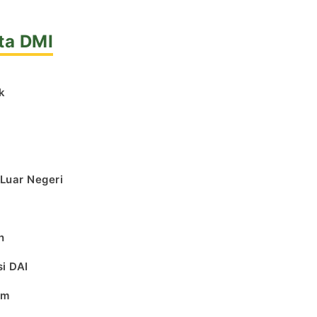
ta DMI
k
l
 Luar Negeri
h
i DAI
am