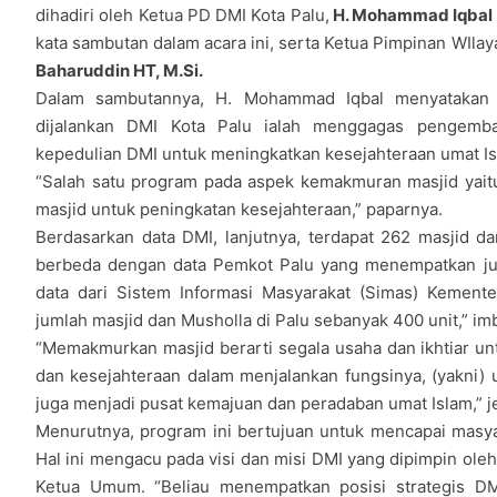
dihadiri oleh Ketua PD DMI Kota Palu,
H. Mohammad Iqbal 
kata sambutan dalam acara ini, serta Ketua Pimpinan WIla
Baharuddin HT, M.Si.
Dalam sambutannya, H. Mohammad Iqbal menyatakan 
dijalankan DMI Kota Palu ialah menggagas pengemb
kepedulian DMI untuk meningkatkan kesejahteraan umat Is
“Salah satu program pada aspek kemakmuran masjid yai
masjid untuk peningkatan kesejahteraan,” paparnya.
Berdasarkan data DMI, lanjutnya, terdapat 262 masjid da
berbeda dengan data Pemkot Palu yang menempatkan jum
data dari Sistem Informasi Masyarakat (Simas) Kemen
jumlah masjid dan Musholla di Palu sebanyak 400 unit,” im
“Memakmurkan masjid berarti segala usaha dan ikhtiar un
dan kesejahteraan dalam menjalankan fungsinya, (yakni) 
juga menjadi pusat kemajuan dan peradaban umat Islam,” j
Menurutnya, program ini bertujuan untuk mencapai masy
Hal ini mengacu pada visi dan misi DMI yang dipimpin ole
Ketua Umum. “Beliau menempatkan posisi strategis 