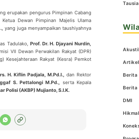
Tausia
 yang erupakan pengurus Pimpinan Cabang
ir Ketua Dewan Pimpinan Majelis Ulama
Wil
.,
yang juga menyampaikan taushiyahnya
tas Tadulako,
Prof. Dr. H. Djayani Nurdin,
Akusti
misi VII Dewan Perwakilan Rakyat (DPR)
g) Kesejahteraan Rakyat (Kesra) Pemkot
Artike
rs. H. Kiflin Padjala, M.Pd.I.,
dan Rektor
Berita
aggaf S. Pettalongi M.Pd.,
serta Kepala
Berita
r Polisi (AKBP) Mujianto, S.I.K.
DMI
Hikma
Koneks
Progr