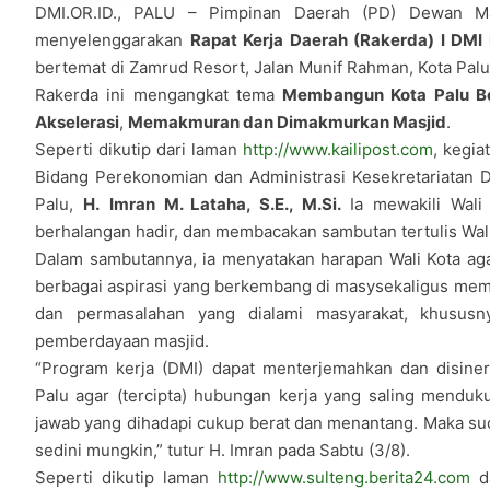
DMI.OR.ID., PALU – Pimpinan Daerah (PD) Dewan Mas
menyelenggarakan
Rapat Kerja Daerah (Rakerda) I DMI
bertemat di Zamrud Resort, Jalan Munif Rahman, Kota Palu
Rakerda ini mengangkat tema
Membangun Kota Palu B
Akselerasi
,
Memakmuran dan Dimakmurkan Masjid
.
Seperti dikutip dari laman
http://www.kailipost.com
, kegia
Bidang Perekonomian dan Administrasi Kesekretariatan 
Palu,
H.
Imran M. Lataha, S.E., M.Si.
Ia mewakili Wali
berhalangan hadir, dan membacakan sambutan tertulis Wali
Dalam sambutannya, ia menyatakan harapan Wali Kota a
berbagai aspirasi yang berkembang di masysekaligus memb
dan permasalahan yang dialami masyarakat, khususny
pemberdayaan masjid.
“Program kerja (DMI) dapat menterjemahkan dan disin
Palu agar (tercipta) hubungan kerja yang saling mendu
jawab yang dihadapi cukup berat dan menantang. Maka sud
sedini mungkin,” tutur H. Imran pada Sabtu (3/8).
Seperti dikutip laman
http://www.sulteng.berita24.com
da