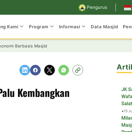
Pengurus
ang Kami
Program
Informasi
Data Masjid
Pen
onomi Berbasis Masjid
Arti
 Palu Kembangkan
JK S
Wafa
Salat
•
15 J
Mila
Masj