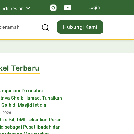
Login
Indonesian
Hubungi Kami
ceramah
kel Terbaru
ampaikan Duka atas
tnya Sheik Hamad, Tunaikan
 Gaib di Masjid Istiqlal
ul 2026
d ke-54, DMI Tekankan Peran
id sebagai Pusat Ibadah dan