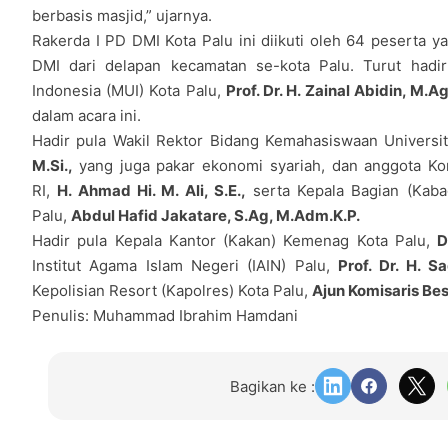
berbasis masjid,” ujarnya.
Rakerda I PD DMI Kota Palu ini diikuti oleh 64 peserta
DMI dari delapan kecamatan se-kota Palu. Turut had
Indonesia (MUI) Kota Palu,
Prof. Dr. H. Zainal Abidin, M.Ag
dalam acara ini.
Hadir pula Wakil Rektor Bidang Kemahasiswaan Universi
M.Si.,
yang juga pakar ekonomi syariah, dan anggota Ko
RI,
H. Ahmad Hi. M. Ali, S.E.,
serta Kepala Bagian (Kaba
Palu,
Abdul Hafid Jakatare, S.Ag, M.Adm.K.P.
Hadir pula Kepala Kantor (Kakan) Kemenag Kota Palu,
D
Institut Agama Islam Negeri (IAIN) Palu,
Prof. Dr. H. S
Kepolisian Resort (Kapolres) Kota Palu,
Ajun Komisaris Besa
Penulis: Muhammad Ibrahim Hamdani
Bagikan ke :