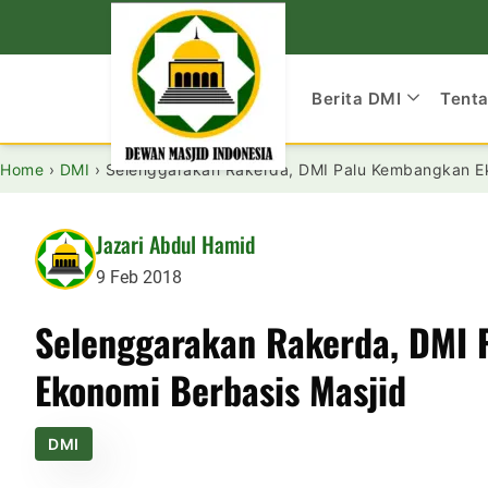
Berita DMI
Tent
Home
›
DMI
›
Selenggarakan Rakerda, DMI Palu Kembangkan Ek
Jazari Abdul Hamid
9 Feb 2018
Selenggarakan Rakerda, DMI
Ekonomi Berbasis Masjid
DMI