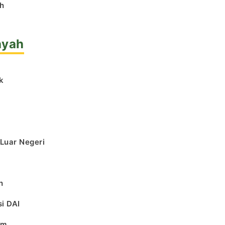
h
ayah
k
l
 Luar Negeri
h
i DAI
am