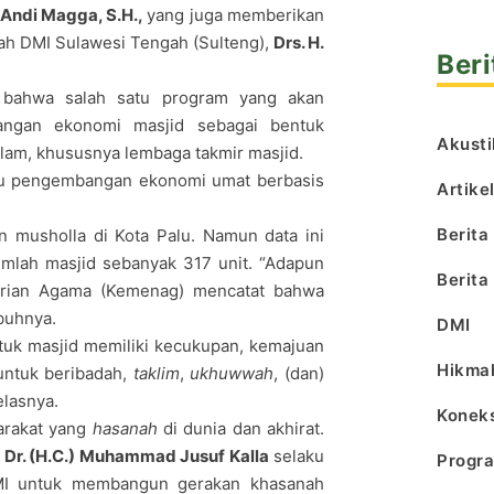
Andi Magga, S.H.,
yang juga memberikan
yah DMI Sulawesi Tengah (Sulteng),
Drs. H.
Beri
bahwa salah satu program yang akan
angan ekonomi masjid sebagai bentuk
Akusti
lam, khususnya lembaga takmir masjid.
tu pengembangan ekonomi umat berbasis
Artike
Berita
n musholla di Kota Palu. Namun data ini
lah masjid sebanyak 317 unit. “Adapun
Berita
terian Agama (Kemenag) mencatat bahwa
buhnya.
DMI
tuk masjid memiliki kecukupan, kemajuan
Hikma
untuk beribadah,
taklim
,
ukhuwwah
, (dan)
elasnya.
Koneks
arakat yang
hasanah
di dunia dan akhirat.
h
Dr. (H.C.) Muhammad Jusuf Kalla
selaku
Progr
DMI untuk membangun gerakan khasanah