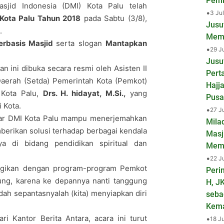
Pemb
jid Indonesia (DMI) Kota Palu telah
•
3 Ju
 Kota Palu Tahun 2018
pada Sabtu (3/8),
Jusu
.
Mema
erbasis Masjid
serta slogan
Mantapkan
•
29 J
Jusu
tan ini dibuka secara resmi oleh Asisten II
Pert
Daerah (Setda) Pemerintah Kota (Pemkot)
Hajj
 Kota Palu,
Drs. H. hidayat, M.Si.,
yang
Pusa
 Kota.
•
27 J
gar DMI Kota Palu mampu menerjemahkan
Mila
erikan solusi terhadap berbagai kendala
Masj
a di bidang pendidikan spiritual dan
Mem
•
22 J
ergikan dengan program-program Pemkot
Peri
kung, karena ke depannya nanti tanggung
H, J
ah sepantasnyalah (kita) menyiapkan diri
seba
Kem
ri Kantor Berita Antara, acara ini turut
•
18 J