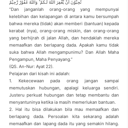
تُحِبُّوْنَ اَنْ يَّغْفِرَ اللّٰهُ لَـكُمْ ؕ وَاللّٰهُ غَفُوْرٌ رَّحِيْمٌ
“Dan janganlah orang-orang yang mempunyai
kelebihan dan kelapangan di antara kamu bersumpah
bahwa mereka (tidak) akan memberi (bantuan) kepada
kerabat (nya), orang-orang miskin, dan orang-orang
yang berhijrah di jalan Allah, dan hendaklah mereka
memaafkan dan berlapang dada. Apakah kamu tidak
suka bahwa Allah mengampunimu? Dan Allah Maha
Pengampun, Maha Penyayang.”
(QS. An-Nur: Ayat 22).
Pelajaran dari kisah ini adalah:
1. Kekecewaan pada orang jangan sampai
memutuskan hubungan, apalagi keluarga sendiri.
Justeru perkuat hubungan dan tetap membantu dan
menyantuninya ketika ia masih memerlukan bantuan.
2. Hal itu bisa dilakukan bila mau memaafkan dan
berlapang dada. Persoalan kita sekarang adalah
memaafkan dan lapang dada itu yang semakin hilang.