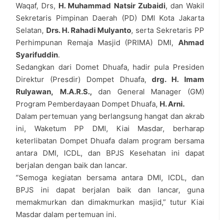
Waqaf, Drs,
H. Muhammad Natsir Zubaidi
, dan Wakil
Sekretaris Pimpinan Daerah (PD) DMI Kota Jakarta
Selatan,
Drs. H. Rahadi Mulyanto
, serta Sekretaris PP
Perhimpunan Remaja Masjid (PRIMA) DMI,
Ahmad
Syarifuddin
.
Sedangkan dari Domet Dhuafa, hadir pula Presiden
Direktur (Presdir) Dompet Dhuafa,
drg. H. Imam
Rulyawan,
M.A.R.S.,
dan General Manager (GM)
Program Pemberdayaan Dompet Dhuafa,
H. Arni.
Dalam pertemuan yang berlangsung hangat dan akrab
ini, Waketum PP DMI, Kiai Masdar, berharap
keterlibatan Dompet Dhuafa dalam program bersama
antara DMI, ICDL, dan BPJS Kesehatan ini dapat
berjalan dengan baik dan lancar.
“Semoga kegiatan bersama antara DMI, ICDL, dan
BPJS ini dapat berjalan baik dan lancar, guna
memakmurkan dan dimakmurkan masjid,” tutur Kiai
Masdar dalam pertemuan ini.