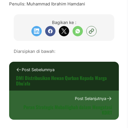
Penulis: Muhammad Ibrahim Hamdani
Bagikan ke :
Diarsipkan di bawah:
Post Sebelumnya
DMI Distribusikan Hewan Qurban Kepada Warga
Dhu’afa
Post Selanjutnya
Peran Strategis Muballighah dalam Mengatasi
KDRT