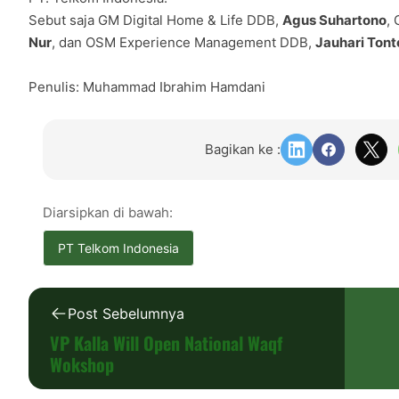
Sebut saja GM Digital Home & Life DDB,
Agus Suhartono
,
Nur
, dan OSM Experience Management DDB,
Jauhari Tont
Penulis: Muhammad Ibrahim Hamdani
Bagikan ke :
Diarsipkan di bawah:
PT Telkom Indonesia
Post Sebelumnya
VP Kalla Will Open National Waqf
Wokshop