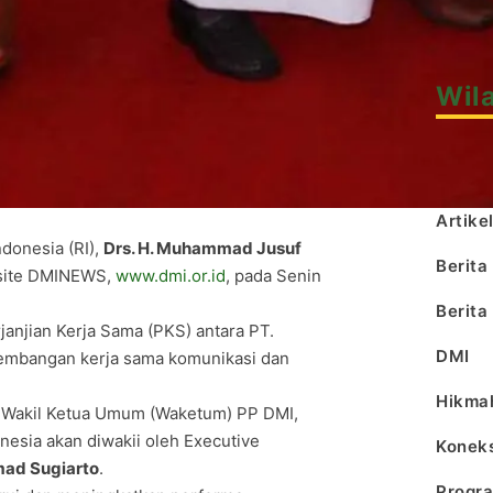
Tausia
Wil
Akusti
Artike
donesia (RI),
Drs. H. Muhammad Jusuf
Berita
site DMINEWS,
www.dmi.or.id
, pada Senin
Berita
anjian Kerja Sama (PKS) antara PT.
DMI
embangan kerja sama komunikasi dan
Hikma
h Wakil Ketua Umum (Waketum) PP DMI,
esia akan diwakii oleh Executive
Koneks
ad Sugiarto
.
Progr