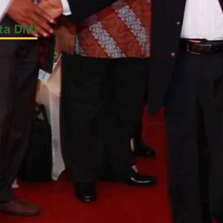
ta DMI
k
l
 Luar Negeri
h
i DAI
am