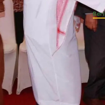
Beri
Akusti
Artike
Berita
Berita
DMI
Hikma
Koneks
Progr