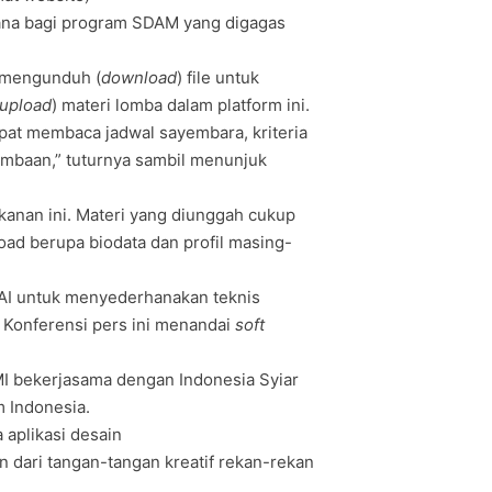
rana bagi program SDAM yang digagas
l mengunduh (
download
) file untuk
upload
) materi lomba dalam platform ini.
apat membaca jadwal sayembara, kriteria
ombaan,” tuturnya sambil menunjuk
kanan ini. Materi yang diunggah cukup
oad berupa biodata dan profil masing-
IAI untuk menyederhanakan teknis
 Konferensi pers ini menandai
soft
I bekerjasama dengan Indonesia Syiar
m Indonesia.
a aplikasi desain
an dari tangan-tangan kreatif rekan-rekan