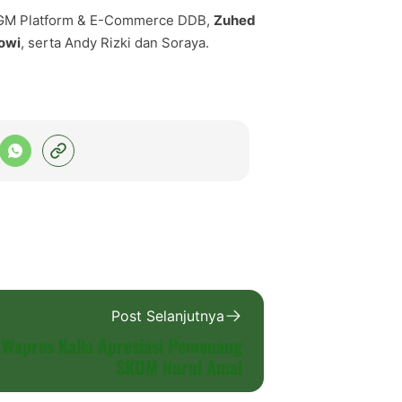
 GM Platform & E-Commerce DDB,
Zuhed
owi
, serta Andy Rizki dan Soraya.
Post Selanjutnya
Wapres Kalla Apresiasi Pemenang
SKDM Nurul Amal