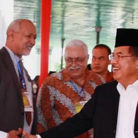
erdayaan Masyarakat
l 2026
f Kalla Tekankan Tiga Kunci
kmurkan Masjid
un 2026
f Kalla Letakkan Batu
ama Pembangunan Masjid
ah Yuliana di Melbourne, Jadi
t Pemberdayaan Umat
un 2026
d ke-54 DMI: Memakmurkan
id, Memakmurkan Umat,
bangun Peradaban
un 2026
ngati Tahun Baru Islam 1448
K Tegaskan Peran Masjid
gai Pusat Peradaban dan
akmuran Umat
un 2026