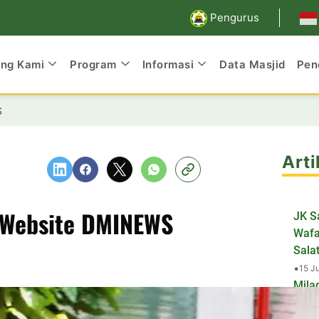
Pengurus
ang Kami
Program
Informasi
Data Masjid
Pen
S
Arti
 Website DMINEWS
JK S
Wafa
Salat
•
15 J
Mila
Masj