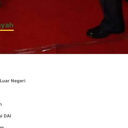
h
ayah
k
l
 Luar Negeri
h
i DAI
am