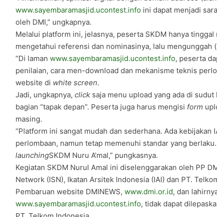
www.sayembaramasjid.ucontest.info
ini dapat menjadi sa
oleh DMI,” ungkapnya.
Melalui platform ini, jelasnya, peserta SKDM hanya tingga
mengetahui referensi dan nominasinya, lalu mengunggah (
“Di laman
www.sayembaramasjid.ucontest.info
, peserta d
penilaian, cara men-download dan mekanisme teknis perl
website di
white screen
.
Jadi, ungkapnya,
click
saja menu upload yang ada di sudut 
bagian “tapak depan”. Peserta juga harus mengisi
form
upl
masing.
“Platform ini sangat mudah dan sederhana. Ada kebijakan 
perlombaan, namun tetap memenuhi standar yang berlaku.
launching
SKDM Nuru A’mal,” pungkasnya.
Kegiatan SKDM Nurul Amal ini diselenggarakan oleh PP DM
Network (ISN), Ikatan Arsitek Indonesia (IAI) dan PT. Telko
Pembaruan website DMINEWS,
www.dmi.or.id
, dan lahirny
www.sayembaramasjid.ucontest.info
, tidak dapat dilepask
PT. Telkom Indonesia.