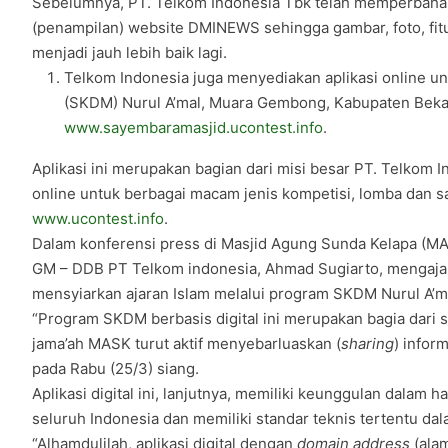
Sebelumnya, PT. Telkom Indonesia Tbk telah memperbaha
(penampilan) website DMINEWS sehingga gambar, foto, fitu
menjadi jauh lebih baik lagi.
Telkom Indonesia juga menyediakan aplikasi online 
(SKDM) Nurul A’mal, Muara Gembong, Kabupaten Bekas
www.sayembaramasjid.ucontest.info
.
Aplikasi ini merupakan bagian dari misi besar PT. Telkom 
online untuk berbagai macam jenis kompetisi, lomba dan s
www.ucontest.info
.
Dalam konferensi press di Masjid Agung Sunda Kelapa (MAS
GM – DDB PT Telkom indonesia, Ahmad Sugiarto, mengaja
mensyiarkan ajaran Islam melalui program SKDM Nurul A’mal
“Program SKDM berbasis digital ini merupakan bagia dari 
jama’ah MASK turut aktif menyebarluaskan (
sharing
) inform
pada Rabu (25/3) siang.
Aplikasi digital ini, lanjutnya, memiliki keunggulan dalam h
seluruh Indonesia dan memiliki standar teknis tertentu dal
“Alhamdulilah, aplikasi digital dengan
domain address
(alam