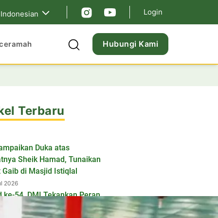
Login
Indonesian
Hubungi Kami
ceramah
kel Terbaru
ampaikan Duka atas
tnya Sheik Hamad, Tunaikan
 Gaib di Masjid Istiqlal
ul 2026
d ke-54, DMI Tekankan Peran
id sebagai Pusat Ibadah dan