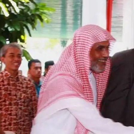
Pemb
•
3 Ju
Jusu
Mema
•
29 J
Jusu
Pert
Hajj
Pusa
•
27 J
Mila
Masj
Mem
•
22 J
Peri
H, J
seba
Kem
•
18 J